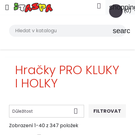

shoppin

(0)
search
Hračky PRO KLUKY
I HOLKY

FILTROVAT
Důležitost
Zobrazení 1-40 z 347 položek