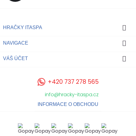

HRAČKY ITASPA

NAVIGACE

VÁŠ ÚČET
+420 737 278 565
info@hracky-itaspa.cz
INFORMACE O OBCHODU