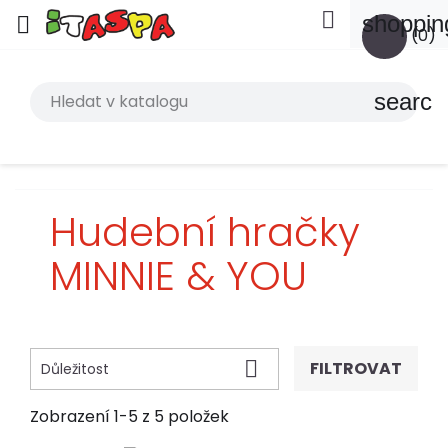

shoppin

(0)
search
Hudební hračky
MINNIE & YOU

FILTROVAT
Důležitost
Zobrazení 1-5 z 5 položek