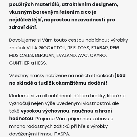
použitých materiálů, atraktivním designem,
vkusným barevným řešením a co je
nejdůležitější, naprostou nezávadností pro
zdraví dětí
.
Dovolujeme si Vám touto cestou nabídnout výrobky
značek VILLA GIOCATTOLI, RE.ELTOYS, FRABAR, REIG
MUSICALES, BERJUAN, EVALAND, AVC, CAYRO,
GÜNTHER a HESS.
Všechny hračky nabízené na našich stránkách
jsou
na skladě a tudíž k okamžitému dodání!
Klademe si za cíl nabídnout dětem hračky, které se
vyznačují nejen výše uvedenými vlastnostmi, ale
také
vysokou výchovnou, naučnou a hrací
hodnotou
. Přejeme Vám příjemnou zábavu a
mnoho radostných zážitků při hře s výrobky
dováženými firmou ITASPA.