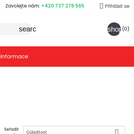

Zavolejte nám:
+420 737 278 565
Přihlásit se
search
shoppin
(0)
 informace
Seřadit

Důležitost