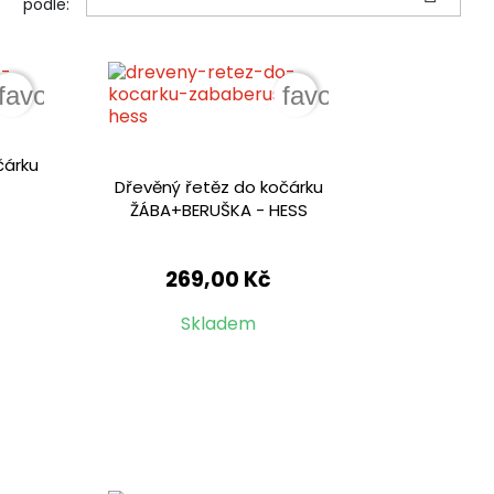
podle:
favorite_border
favorite_border
čárku
Dřevěný řetěz do kočárku
ŽÁBA+BERUŠKA - HESS
269,00 Kč
Skladem