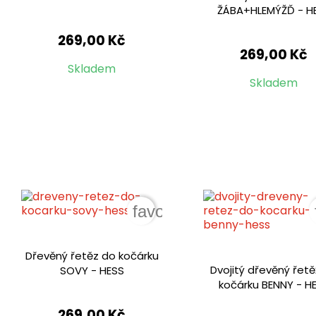
ŽÁBA+HLEMÝŽĎ - H
269,00 Kč
269,00 Kč
Skladem
Skladem
favorite_border
Dřevěný řetěz do kočárku
Dvojitý dřevěný řet
SOVY - HESS
kočárku BENNY - H
269,00 Kč