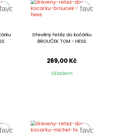
favorite_border
favorite_border
čárku
Dřevěný řetěz do kočárku
SS
BROUČEK TOM - HESS
269,00 Kč
Skladem
favorite_border
favorite_border