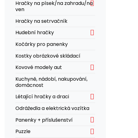

Hračky na písek/na zahradu/na
ven
Hračky na setrvačník

Hudební hračky
Kočárky pro panenky
Kostky obrázkové skládací

Kovové modely aut
Kuchyně, nádobí, nakupování,
domácnost

Létající hračky a draci
Odrážedla a elektrická vozítka

Panenky + příslušenství

Puzzle