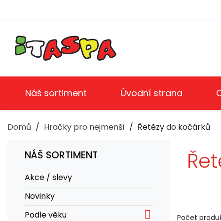
Náš sortiment
Úvodní strana
Domů
Hračky pro nejmenší
Řetězy do kočárků
Řet
NÁŠ SORTIMENT
Akce / slevy
Novinky

Podle věku
Počet produk