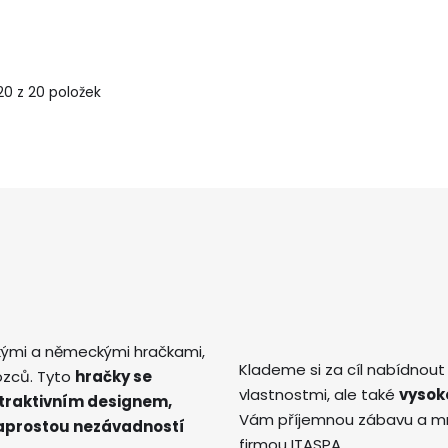
20 z 20 položek
kými a německými hračkami,
Klademe si za cíl nabídnout
ozců. Tyto
hračky se
vlastnostmi, ale také
vysok
atraktivním designem,
Vám příjemnou zábavu a mno
naprostou nezávadností
firmou ITASPA.