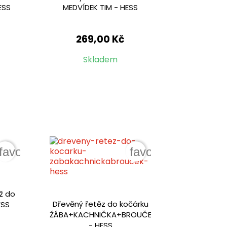
ESS
MEDVÍDEK TIM - HESS
269,00 Kč
Skladem
favorite_border
favorite_border
ěž do
Dřevěný řetěz do kočárku
ESS
ŽÁBA+KACHNIČKA+BROUČEK
- HESS