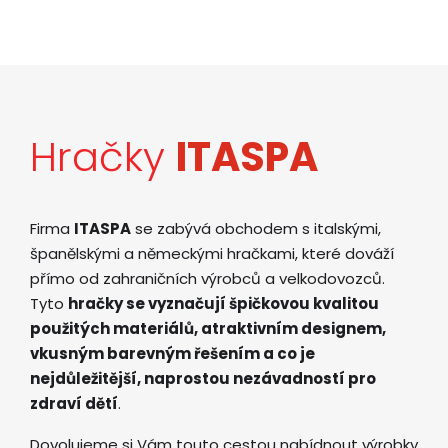
Hračky
ITASPA
Firma
ITASPA
se zabývá obchodem s italskými,
španělskými a německými hračkami, které dováží
přímo od zahraničních výrobců a velkodovozců.
Tyto
hračky se vyznačují špičkovou kvalitou
použitých materiálů, atraktivním designem,
vkusným barevným řešením a co je
nejdůležitější, naprostou nezávadností pro
zdraví dětí
.
Dovolujeme si Vám touto cestou nabídnout výrobky