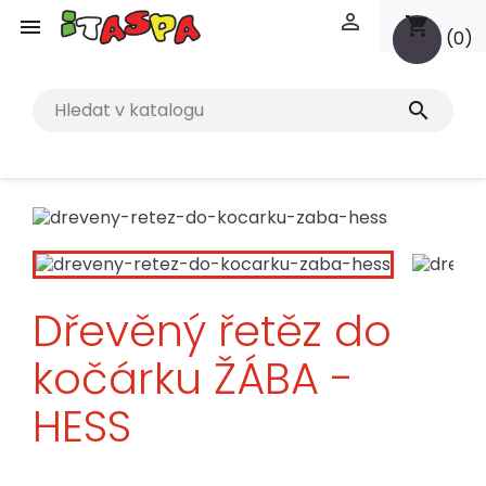

shopping_cart

(0)
search
Dřevěný řetěz do
kočárku ŽÁBA -
HESS