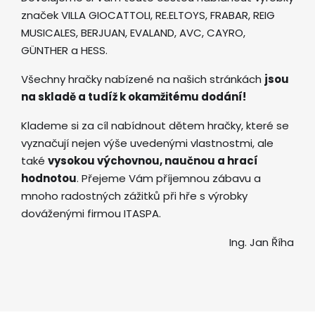
značek VILLA GIOCATTOLI, RE.ELTOYS, FRABAR, REIG
MUSICALES, BERJUAN, EVALAND, AVC, CAYRO,
GÜNTHER a HESS.
Všechny hračky nabízené na našich stránkách
jsou
na skladě a tudíž k okamžitému dodání!
Klademe si za cíl nabídnout dětem hračky, které se
vyznačují nejen výše uvedenými vlastnostmi, ale
také
vysokou výchovnou, naučnou a hrací
hodnotou
. Přejeme Vám příjemnou zábavu a
mnoho radostných zážitků při hře s výrobky
dováženými firmou ITASPA.
Ing. Jan Říha