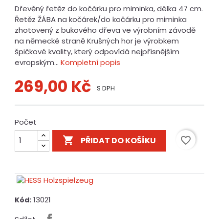
Dřevěný řetěz do kočárku pro miminka, délka 47 cm.
Řetěz ŽÁBA na kočárek/do kočárku pro miminka
zhotovený z bukového dřeva ve výrobním závodě
na německé straně Krušných hor je výrobkem
špičkové kvality, který odpovídá nejpřísnějším
evropským...
Kompletní popis
269,00 Kč
S DPH
Počet

favorite_border
PŘIDAT DO KOŠÍKU
13021
Kód: