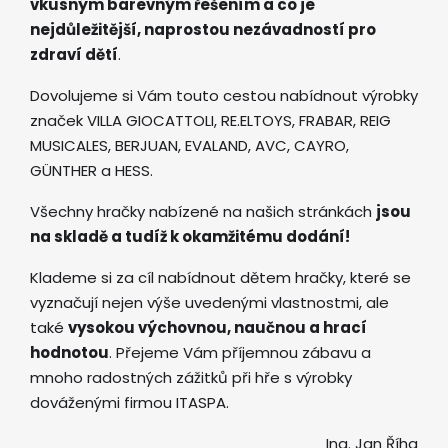
vkusným barevným řešením a co je
nejdůležitější, naprostou nezávadností pro
zdraví dětí
.
Dovolujeme si Vám touto cestou nabídnout výrobky
značek VILLA GIOCATTOLI, RE.ELTOYS, FRABAR, REIG
MUSICALES, BERJUAN, EVALAND, AVC, CAYRO,
GÜNTHER a HESS.
Všechny hračky nabízené na našich stránkách
jsou
na skladě a tudíž k okamžitému dodání!
Klademe si za cíl nabídnout dětem hračky, které se
vyznačují nejen výše uvedenými vlastnostmi, ale
také
vysokou výchovnou, naučnou a hrací
hodnotou
. Přejeme Vám příjemnou zábavu a
mnoho radostných zážitků při hře s výrobky
dováženými firmou ITASPA.
Ing. Jan Říha