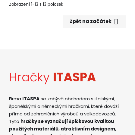
Zobrazení 1-13 z 13 položek

Zpět na začátek
Hračky
ITASPA
Firma
ITASPA
se zabývá obchodem s italskými,
španělskými a německými hračkami, které dováží
přímo od zahraničních výrobců a velkodovozců.
Tyto
hračky se vyznačují špičkovou kvalitou
použitých materiálů, atraktivním designem,