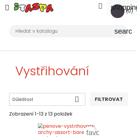

shoppin

(0)
search
Vystřihování

FILTROVAT
Důležitost
Zobrazení 1-13 z 13 položek
favorite_border