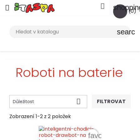

shoppin

(0)
search
Roboti na baterie

FILTROVAT
Důležitost
Zobrazení 1-2 z 2 položek
favorite_border