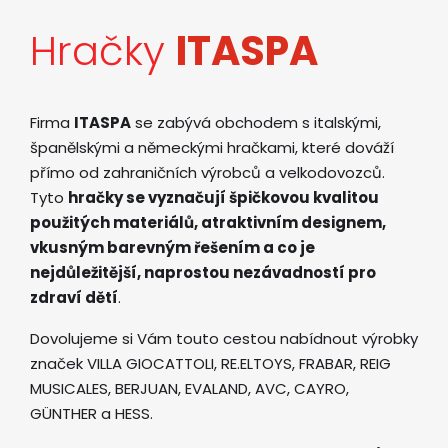
Hračky
ITASPA
Firma
ITASPA
se zabývá obchodem s italskými,
španělskými a německými hračkami, které dováží
přímo od zahraničních výrobců a velkodovozců.
Tyto
hračky se vyznačují špičkovou kvalitou
použitých materiálů, atraktivním designem,
vkusným barevným řešením a co je
nejdůležitější, naprostou nezávadností pro
zdraví dětí
.
Dovolujeme si Vám touto cestou nabídnout výrobky
značek VILLA GIOCATTOLI, RE.ELTOYS, FRABAR, REIG
MUSICALES, BERJUAN, EVALAND, AVC, CAYRO,
GÜNTHER a HESS.