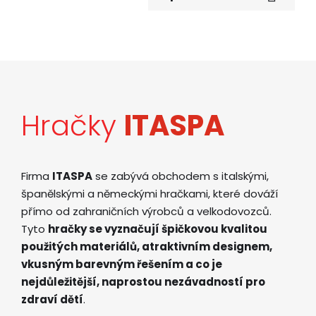
Hračky
ITASPA
Firma
ITASPA
se zabývá obchodem s italskými,
španělskými a německými hračkami, které dováží
přímo od zahraničních výrobců a velkodovozců.
Tyto
hračky se vyznačují špičkovou kvalitou
použitých materiálů, atraktivním designem,
vkusným barevným řešením a co je
nejdůležitější, naprostou nezávadností pro
zdraví dětí
.