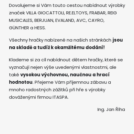
Dovolujeme si Vám touto cestou nabídnout výrobky
značek VILLA GIOCATTOLI, RE.ELTOYS, FRABAR, REIG
MUSICALES, BERJUAN, EVALAND, AVC, CAYRO,
GÜNTHER a HESS.
Všechny hračky nabízené na našich stránkách
jsou
na skladě a tudíž k okamžitému dodání!
Klademe si za cíl nabídnout dětem hračky, které se
vyznačují nejen výše uvedenými vlastnostmi, ale
také
vysokou výchovnou, naučnou a hrací
hodnotou
. Přejeme Vám příjemnou zábavu a
mnoho radostných zážitků při hře s výrobky
dováženými firmou ITASPA.
Ing. Jan Říha