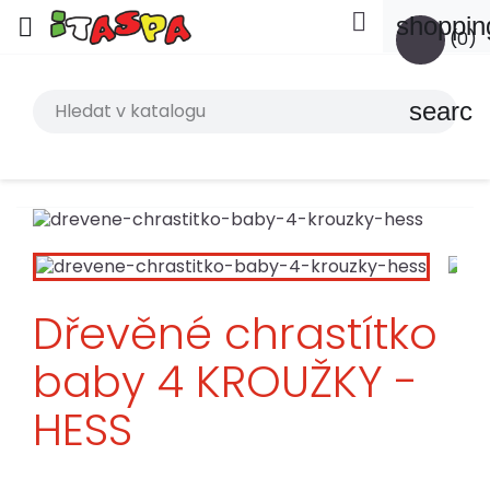

shoppin

(0)
search
Dřevěné chrastítko
baby 4 KROUŽKY -
HESS