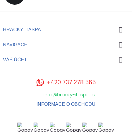

HRAČKY ITASPA

NAVIGACE

VÁŠ ÚČET
+420 737 278 565
info@hracky-itaspa.cz
INFORMACE O OBCHODU