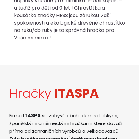
doplňky vhodné pro miminka neboli kojence
a tudíž pro děti od 0 let ! Chrastítka a
kousátka značky HESS jsou zárukou Vaší
spokojenosti a ekologické dřevěné chrastítko
na ruku/do ruky je ta správná hračka pro
Vaše miminko !
Hračky
ITASPA
Firma
ITASPA
se zabývá obchodem s italskými,
španělskými a německými hračkami, které dováží
přímo od zahraničních výrobců a velkodovozců.
Tyto
hračky se vyznačují špičkovou kvalitou