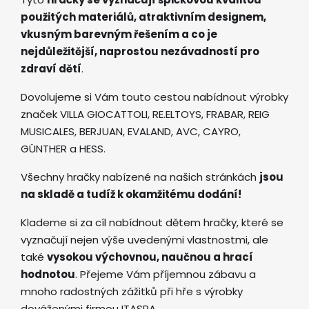
použitých materiálů, atraktivním designem,
vkusným barevným řešením a co je
nejdůležitější, naprostou nezávadností pro
zdraví dětí
.
Dovolujeme si Vám touto cestou nabídnout výrobky
značek VILLA GIOCATTOLI, RE.ELTOYS, FRABAR, REIG
MUSICALES, BERJUAN, EVALAND, AVC, CAYRO,
GÜNTHER a HESS.
Všechny hračky nabízené na našich stránkách
jsou
na skladě a tudíž k okamžitému dodání!
Klademe si za cíl nabídnout dětem hračky, které se
vyznačují nejen výše uvedenými vlastnostmi, ale
také
vysokou výchovnou, naučnou a hrací
hodnotou
. Přejeme Vám příjemnou zábavu a
mnoho radostných zážitků při hře s výrobky
dováženými firmou ITASPA.