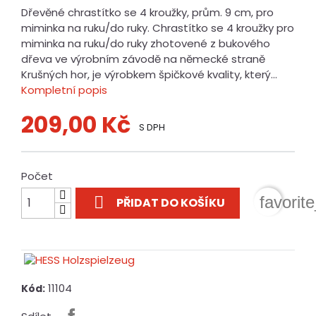
Dřevěné chrastítko se 4 kroužky, prům. 9 cm, pro
miminka na ruku/do ruky. Chrastítko se 4 kroužky pro
miminka na ruku/do ruky zhotovené z bukového
dřeva ve výrobním závodě na německé straně
Krušných hor, je výrobkem špičkové kvality, který...
Kompletní popis
209,00 Kč
S DPH
Počet

favorit
PŘIDAT DO KOŠÍKU
11104
Kód: