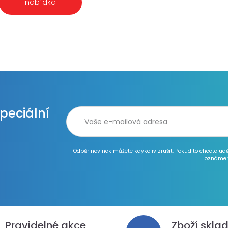
nabídka
speciální
Odběr novinek můžete kdykoliv zrušit. Pokud to chcete ud
oznámen
Pravidelné akce
Zboží skla