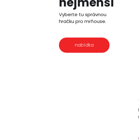
nejmenší
Vyberte tu správnou
hračku pro mrňouse.
nabídka