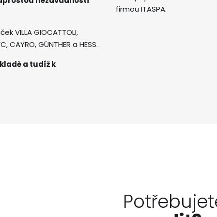
naprostou nezávadností
firmou ITASPA.
ček VILLA GIOCATTOLI,
AVC, CAYRO, GÜNTHER a HESS.
kladě a tudíž k
Potřebujet