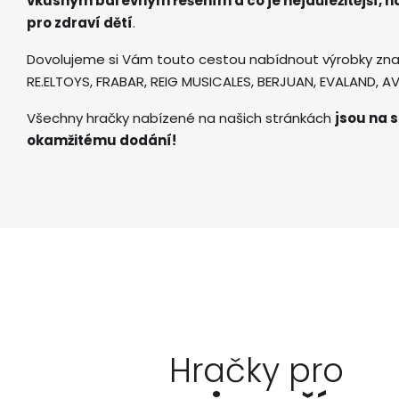
vkusným barevným řešením a co je nejdůležitější, 
pro zdraví dětí
.
Dovolujeme si Vám touto cestou nabídnout výrobky zna
RE.ELTOYS, FRABAR, REIG MUSICALES, BERJUAN, EVALAND, 
Všechny hračky nabízené na našich stránkách
jsou na s
okamžitému dodání!
Hračky pro