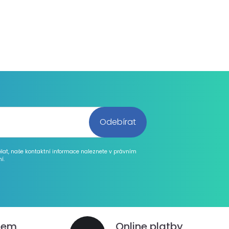
ělat, naše kontaktní informace naleznete v právním
í.
dem
Online platby