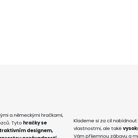
kými a německými hračkami,
Klademe si za cíl nabídnout
ozců. Tyto
hračky se
vlastnostmi, ale také
vysok
atraktivním designem,
Vám příjemnou zábavu a mno