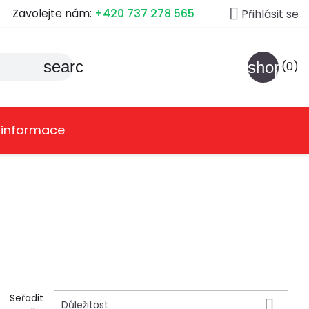

Zavolejte nám:
+420 737 278 565
Přihlásit se
search
shoppin
(0)
 informace
Seřadit

Důležitost