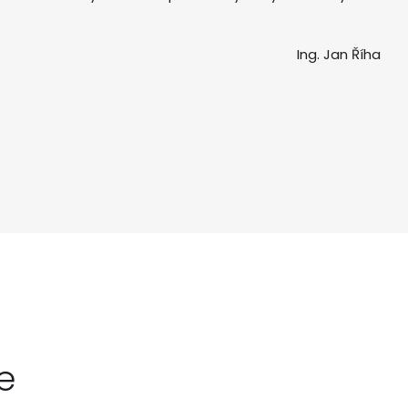
Ing. Jan Říha
e