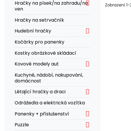

Hračky na písek/na zahradu/na
Zobrazení 1-2
ven
Hračky na setrvačník

Hudební hračky
Kočárky pro panenky
Kostky obrázkové skládací

Kovové modely aut
Kuchyně, nádobí, nakupování,
domácnost

Létající hračky a draci
Odrážedla a elektrická vozítka

Panenky + příslušenství

Puzzle