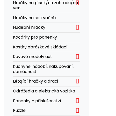

Hračky na písek/na zahradu/na
ven
Hračky na setrvačník

Hudební hračky
Kočárky pro panenky
Kostky obrázkové skládací

Kovové modely aut
Kuchyně, nádobí, nakupování,
domácnost

Létající hračky a draci
Odrážedla a elektrická vozítka

Panenky + příslušenství

Puzzle