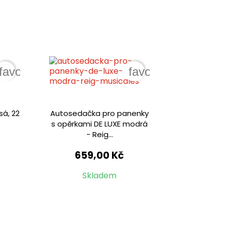
favorite_border
favorite_border
sá, 22
Autosedačka pro panenky
s opěrkami DE LUXE modrá
- Reig...
659,00 Kč
Skladem