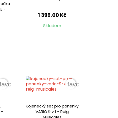
upačka
E -
1 399,00 Kč
Skladem
favorite_border
favorite_border
L
Kojenecký set pro panenky
 -
VARIO 9 v 1 - Reig
Musicales