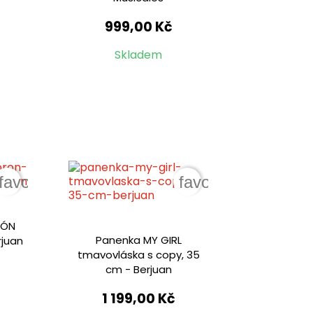
999,00 Kč
Skladem
favorite_border
favorite_border
RÓN
Panenka MY GIRL
rjuan
tmavovláska s copy, 35
cm - Berjuan
1 199,00 Kč