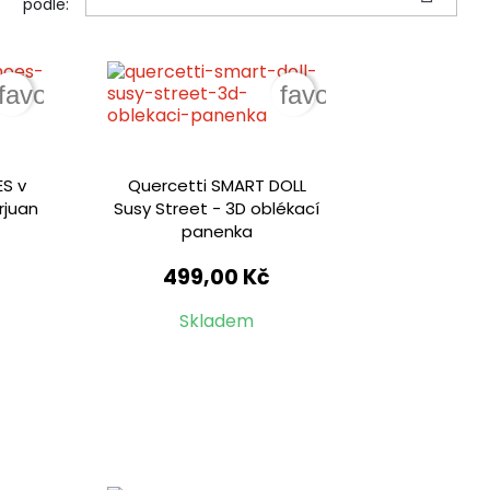
podle:
favorite_border
favorite_border
S v
Quercetti SMART DOLL
rjuan
Susy Street - 3D oblékací
panenka
499,00 Kč
Skladem