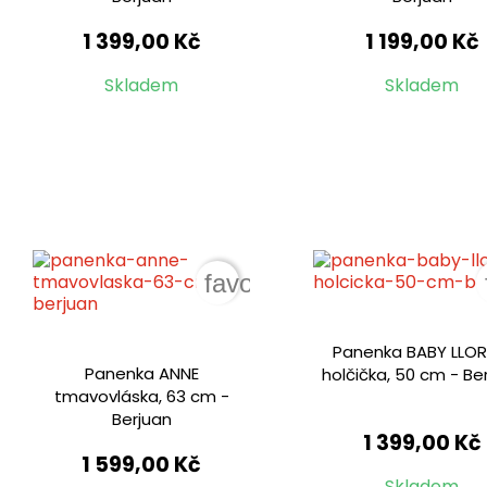
1 399,00 Kč
1 199,00 Kč
Skladem
Skladem
favorite_border
Panenka BABY LLO
Panenka ANNE
holčička, 50 cm - Be
tmavovláska, 63 cm -
Berjuan
1 399,00 Kč
1 599,00 Kč
Skladem