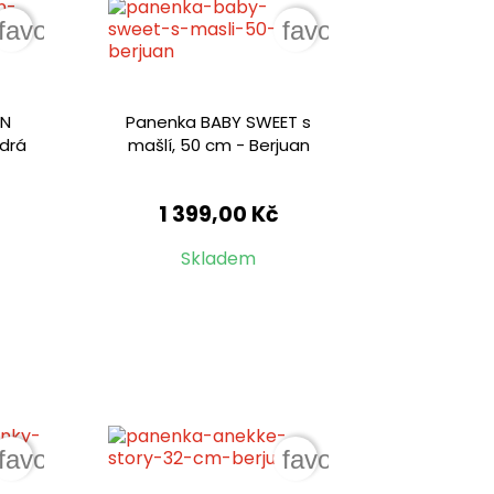
favorite_border
favorite_border
RN
Panenka BABY SWEET s
odrá
mašlí, 50 cm - Berjuan
1 399,00 Kč
Skladem
favorite_border
favorite_border