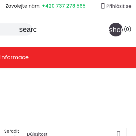

Zavolejte nám:
+420 737 278 565
Přihlásit se
search
shoppin
(0)
 informace
Seřadit

Důležitost