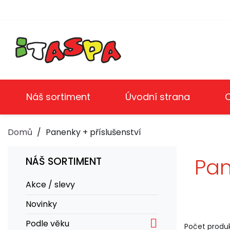
Náš sortiment
Úvodní strana
Domů
Panenky + příslušenství
Pan
NÁŠ SORTIMENT
Akce / slevy
Novinky

Podle věku
Počet produk