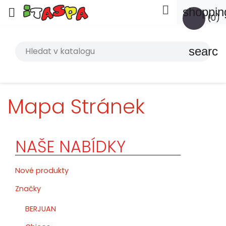

shoppin

(0)
search
Mapa Stránek
NAŠE NABÍDKY
Nové produkty
Značky
BERJUAN