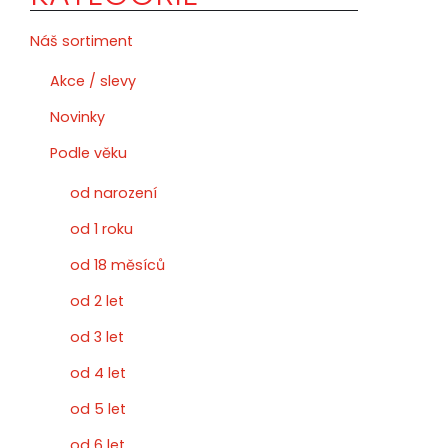
Náš sortiment
Akce / slevy
Novinky
Podle věku
od narození
od 1 roku
od 18 měsíců
od 2 let
od 3 let
od 4 let
od 5 let
od 6 let