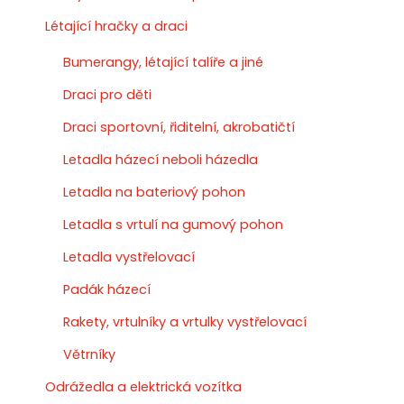
Létající hračky a draci
Bumerangy, létající talíře a jiné
Draci pro děti
Draci sportovní, řiditelní, akrobatičtí
Letadla házecí neboli házedla
Letadla na bateriový pohon
Letadla s vrtulí na gumový pohon
Letadla vystřelovací
Padák házecí
Rakety, vrtulníky a vrtulky vystřelovací
Větrníky
Odrážedla a elektrická vozítka