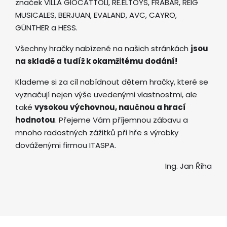
značek VILLA GIOCATTOLI, RE.ELTOYS, FRABAR, REIG
MUSICALES, BERJUAN, EVALAND, AVC, CAYRO,
GÜNTHER a HESS.
Všechny hračky nabízené na našich stránkách
jsou
na skladě a tudíž k okamžitému dodání!
Klademe si za cíl nabídnout dětem hračky, které se
vyznačují nejen výše uvedenými vlastnostmi, ale
také
vysokou výchovnou, naučnou a hrací
hodnotou
. Přejeme Vám příjemnou zábavu a
mnoho radostných zážitků při hře s výrobky
dováženými firmou ITASPA.
Ing. Jan Říha