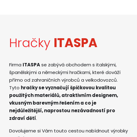
Hračky
ITASPA
Firma
ITASPA
se zabývá obchodem s italskými,
španělskými a německými hračkami, které dováží
přímo od zahraničních výrobců a velkodovozců.
Tyto
hračky se vyznačují špičkovou kvalitou
použitých materiálů, atraktivním designem,
vkusným barevným řešením a co je
nejdůležitější, naprostou nezávadností pro
zdraví dětí
.
Dovolujeme si Vám touto cestou nabídnout výrobky