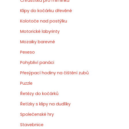
Chrastítka pro miminka
Klipy do kočárku dřevěné
Kolotoče nad postýlku
Motorické labyrinty
Mozaiky barevné
Pexeso
Pohybliví panáci
Přesýpací hodiny na čištění zubů
Puzzle
Řetězy do kočárků
Řetízky s klipy na dudlíky
Společenské hry
Stavebnice