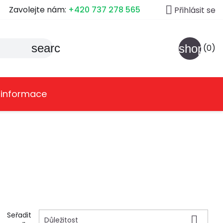

Zavolejte nám:
+420 737 278 565
Přihlásit se
search
shoppin
(0)
 informace
Seřadit

Důležitost