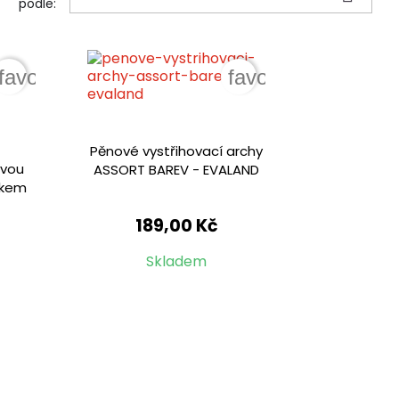
podle:
favorite_border
favorite_border
Pěnové vystřihovací archy
ovou
ASSORT BAREV - EVALAND
vkem
189,00 Kč
Skladem