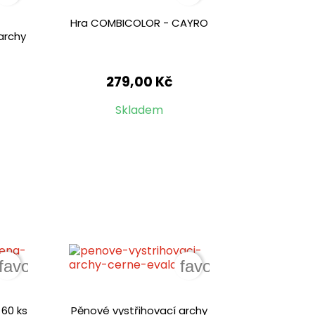
Hra COMBICOLOR - CAYRO
archy
279,00 Kč
Skladem
favorite_border
favorite_border
60 ks
Pěnové vystřihovací archy