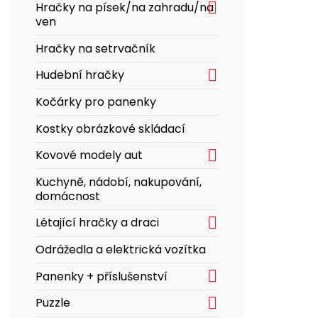

Hračky na písek/na zahradu/na
ven
Hračky na setrvačník

Hudební hračky
Kočárky pro panenky
Kostky obrázkové skládací

Kovové modely aut
Kuchyně, nádobí, nakupování,
domácnost

Létající hračky a draci
Odrážedla a elektrická vozítka

Panenky + příslušenství

Puzzle