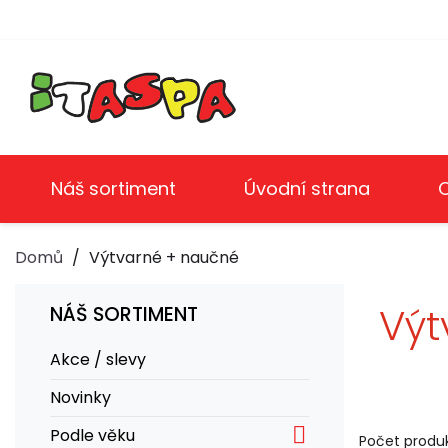
Náš sortiment
Úvodní strana
Domů
Výtvarné + naučné
Výt
NÁŠ SORTIMENT
Akce / slevy
Novinky

Podle věku
Počet produk