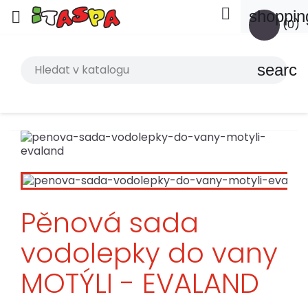

shoppin

(0)
search
Pěnová sada
vodolepky do vany
MOTÝLI - EVALAND