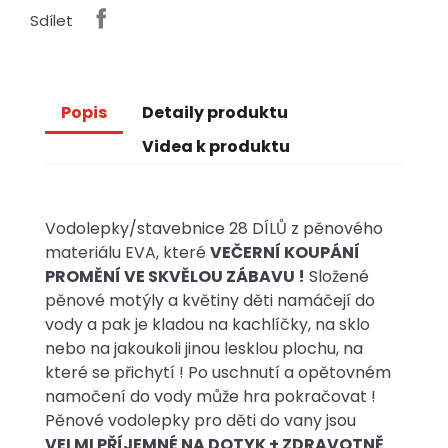
Sdílet
Popis
Detaily produktu
Videa k produktu
Vodolepky/stavebnice 28 DÍLŮ z pěnového
materiálu EVA, které
VEČERNÍ KOUPÁNÍ
PROMĚNÍ VE SKVĚLOU ZÁBAVU !
Složené
pěnové motýly a květiny děti namáčejí do
vody a pak je kladou na kachlíčky, na sklo
nebo na jakoukoli jinou lesklou plochu, na
které se přichytí ! Po uschnutí a opětovném
namočení do vody může hra pokračovat !
Pěnové vodolepky pro děti do vany jsou
VELMI PŘÍJEMNÉ NA DOTYK + ZDRAVOTNĚ