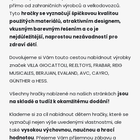
přímo od zahraničních výrobců a velkodovozců.
Tyto
hračky se vyznačují špičkovou kvalitou
použitých materiálů, atraktivním designem,
vkusným barevným řešením a co je
nejdůležitější, naprostou nezávadností pro
zdraví dětí
.
Dovolujeme si Vám touto cestou nabídnout výrobky
značek VILLA GIOCATTOLI, RE.ELTOYS, FRABAR, REIG
MUSICALES, BERJUAN, EVALAND, AVC, CAYRO,
GÜNTHER a HESS.
Všechny hračky nabízené na našich stránkách
jsou
na skladě a tudíž k okamžitému dodání!
Klademe si za cíl nabídnout dětem hračky, které se
vyznačují nejen výše uvedenými vlastnostmi, ale
také
vysokou výchovnou, naučnou a hrací
hodnotou
. Přejeme Vám příjemnou zábavu a