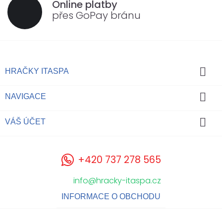
Online platby
přes GoPay bránu

HRAČKY ITASPA

NAVIGACE

VÁŠ ÚČET
+420 737 278 565
info@hracky-itaspa.cz
INFORMACE O OBCHODU