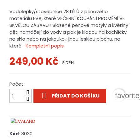
Vodolepky/stavebnice 28 DÍLŮ z pěnového
materiálu EVA, které VEČERNÍ KOUPÁNÍ PROMĚNÍ VE
SKVĚLOU ZÁBAVU ! Složené pěnové motýly a květiny
děti namáčejí do vody a pak je kladou na kachlíčky,
na sklo nebo na jakoukoli jinou lesklou plochu, na
které...
Kompletní popis
249,00 Kč
S DPH
Počet

favorit
PŘIDAT DO KOŠÍKU
8030
Kód: