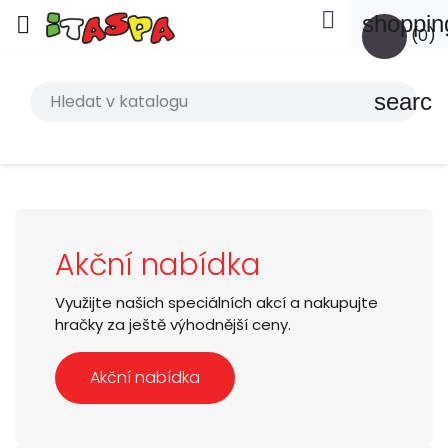

shoppin

(0)
search
Akční nabídka
Využijte našich speciálních akcí a nakupujte
hračky za ještě výhodnější ceny.
Akční nabídka