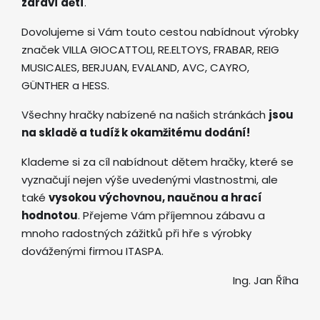
zdraví dětí
.
Dovolujeme si Vám touto cestou nabídnout výrobky
značek VILLA GIOCATTOLI, RE.ELTOYS, FRABAR, REIG
MUSICALES, BERJUAN, EVALAND, AVC, CAYRO,
GÜNTHER a HESS.
Všechny hračky nabízené na našich stránkách
jsou
na skladě a tudíž k okamžitému dodání!
Klademe si za cíl nabídnout dětem hračky, které se
vyznačují nejen výše uvedenými vlastnostmi, ale
také
vysokou výchovnou, naučnou a hrací
hodnotou
. Přejeme Vám příjemnou zábavu a
mnoho radostných zážitků při hře s výrobky
dováženými firmou ITASPA.
Ing. Jan Říha