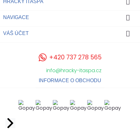

HRAČKY ITASPA

NAVIGACE

VÁŠ ÚČET
+420 737 278 565
info@hracky-itaspa.cz
INFORMACE O OBCHODU
Facebook