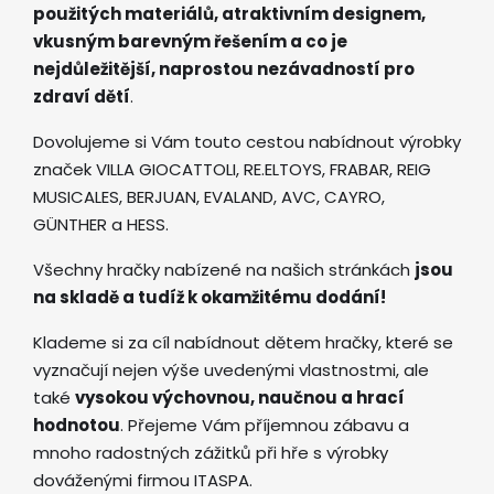
použitých materiálů, atraktivním designem,
vkusným barevným řešením a co je
nejdůležitější, naprostou nezávadností pro
zdraví dětí
.
Dovolujeme si Vám touto cestou nabídnout výrobky
značek VILLA GIOCATTOLI, RE.ELTOYS, FRABAR, REIG
MUSICALES, BERJUAN, EVALAND, AVC, CAYRO,
GÜNTHER a HESS.
Všechny hračky nabízené na našich stránkách
jsou
na skladě a tudíž k okamžitému dodání!
Klademe si za cíl nabídnout dětem hračky, které se
vyznačují nejen výše uvedenými vlastnostmi, ale
také
vysokou výchovnou, naučnou a hrací
hodnotou
. Přejeme Vám příjemnou zábavu a
mnoho radostných zážitků při hře s výrobky
dováženými firmou ITASPA.