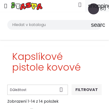

shoppin

(0)
search
Kapslíkové
pistole kovové

FILTROVAT
Důležitost
Zobrazení 1-14 z 14 položek