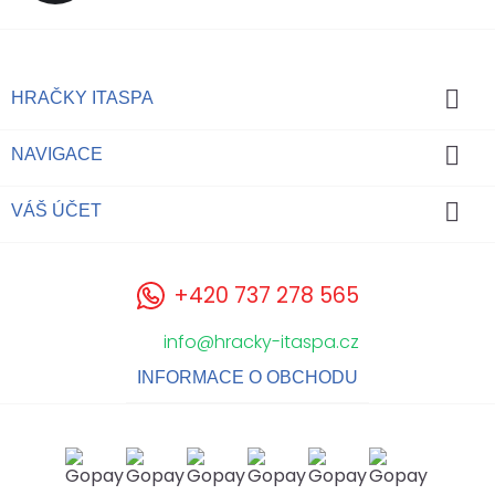

HRAČKY ITASPA

NAVIGACE

VÁŠ ÚČET
+420 737 278 565
info@hracky-itaspa.cz
INFORMACE O OBCHODU