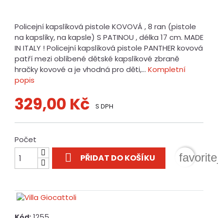
Policejní kapslíková pistole KOVOVÁ , 8 ran (pistole
na kapslíky, na kapsle) S PATINOU , délka 17 cm. MADE
IN ITALY ! Policejní kapslíková pistole PANTHER kovová
patří mezi oblíbené dětské kapslíkové zbraně
hračky kovové a je vhodná pro děti,...
Kompletní
popis
329,00 Kč
S DPH
Počet

favorit
PŘIDAT DO KOŠÍKU
1255
Kód: