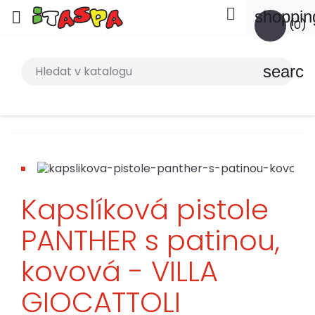

shoppin

(0)
search
Kapslíková pistole
PANTHER s patinou,
kovová - VILLA
GIOCATTOLI