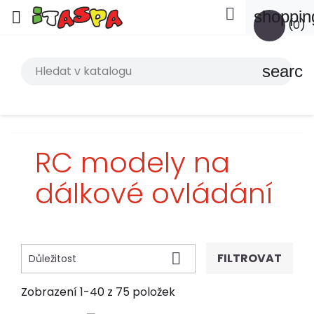

shoppin

(0)
search
RC modely na
dálkové ovládání

FILTROVAT
Důležitost
Zobrazení 1-40 z 75 položek