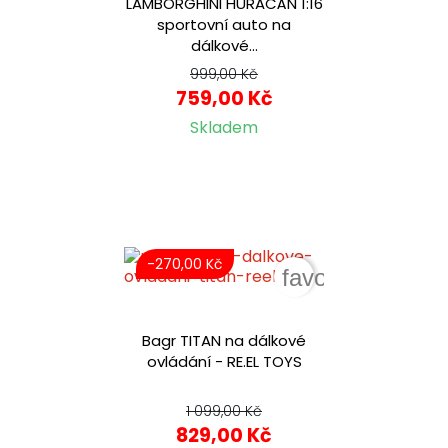
LAMBORGHINI HURACÁN 1:16
sportovní auto na
dálkové...
999,00 Kč
759,00 Kč
Skladem
-270,00 Kč
favorite_border
Bagr TITAN na dálkové
ovládání - RE.EL TOYS
1 099,00 Kč
829,00 Kč