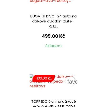
BUGATTI DIVO 1:24 auto na
dálkové ovládání žluté -
RE.EL...
499,00 Kč
Skladem
-130,00 Kč
favorite_border
TORPEDO člun na dálkové
ovládání bílý - RE.EL TOYS