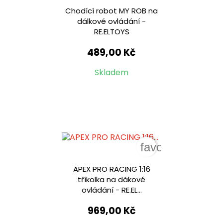
Chodící robot MY ROB na
dálkové ovládání -
RE.ELTOYS
489,00 Kč
Skladem
favorite_border
APEX PRO RACING 1:16
tříkolka na dákové
ovládání - RE.EL...
969,00 Kč