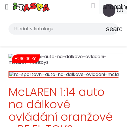

shoppin

(0)
search
-260,00 Kč
McLAREN 1:14 auto
na dálkové
ovládání oranžové