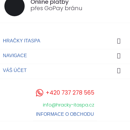
Online platby
přes GoPay bránu

HRAČKY ITASPA

NAVIGACE

VÁŠ ÚČET
+420 737 278 565
info@hracky-itaspa.cz
INFORMACE O OBCHODU