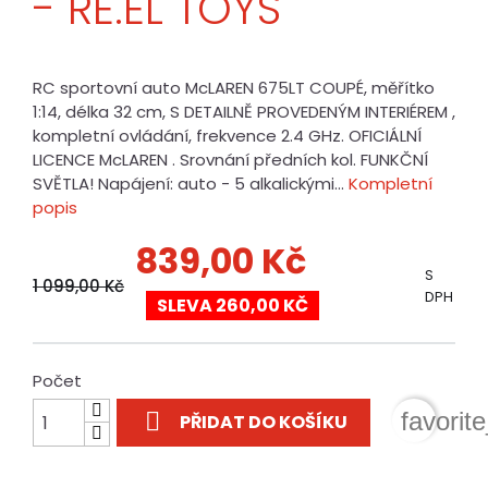
- RE.EL TOYS
RC sportovní auto McLAREN 675LT COUPÉ, měřítko
1:14, délka 32 cm, S DETAILNĚ PROVEDENÝM INTERIÉREM ,
kompletní ovládání, frekvence 2.4 GHz. OFICIÁLNÍ
LICENCE McLAREN . Srovnání předních kol. FUNKČNÍ
SVĚTLA! Napájení: auto - 5 alkalickými...
Kompletní
popis
839,00 Kč
S
1 099,00 Kč
DPH
SLEVA 260,00 KČ
Počet

favorit
PŘIDAT DO KOŠÍKU