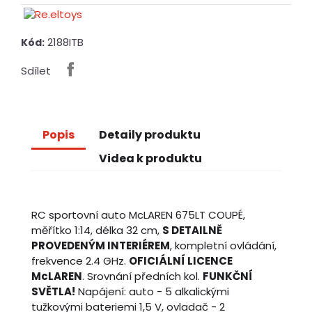
2188ITB
Kód:
Sdílet
Popis
Detaily produktu
Videa k produktu
RC sportovní auto McLAREN 675LT COUPÉ,
měřítko 1:14, délka 32 cm,
S DETAILNĚ
PROVEDENÝM INTERIÉREM
, kompletní ovládání,
frekvence 2.4 GHz.
OFICIÁLNÍ LICENCE
McLAREN
. Srovnání předních kol.
FUNKČNÍ
SVĚTLA!
Napájení: auto - 5 alkalickými
tužkovými bateriemi 1,5 V, ovladač - 2