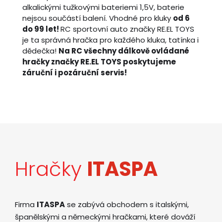
alkalickými tužkovými bateriemi 1,5V, baterie
nejsou součástí balení. Vhodné pro kluky
od 6
do 99 let!
RC sportovní auto značky RE.EL TOYS
je ta správná hračka pro každého kluka, tatínka i
dědečka!
Na RC všechny dálkově ovládané
hračky značky RE.EL TOYS poskytujeme
záruční i pozáruční servis!
Hračky
ITASPA
Firma
ITASPA
se zabývá obchodem s italskými,
španělskými a německými hračkami, které dováží