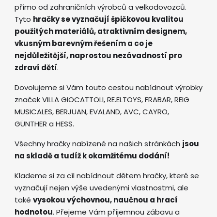
přímo od zahraničních výrobců a velkodovozců.
Tyto
hračky se vyznačují špičkovou kvalitou
použitých materiálů, atraktivním designem,
vkusným barevným řešením a co je
nejdůležitější, naprostou nezávadností pro
zdraví dětí
.
Dovolujeme si Vám touto cestou nabídnout výrobky
značek VILLA GIOCATTOLI, RE.ELTOYS, FRABAR, REIG
MUSICALES, BERJUAN, EVALAND, AVC, CAYRO,
GÜNTHER a HESS.
Všechny hračky nabízené na našich stránkách
jsou
na skladě a tudíž k okamžitému dodání!
Klademe si za cíl nabídnout dětem hračky, které se
vyznačují nejen výše uvedenými vlastnostmi, ale
také
vysokou výchovnou, naučnou a hrací
hodnotou
. Přejeme Vám příjemnou zábavu a