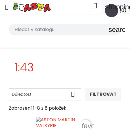

shoppin

(0)
search
1:43

FILTROVAT
Důležitost
Zobrazení 1-8 z 8 položek
favorite_border