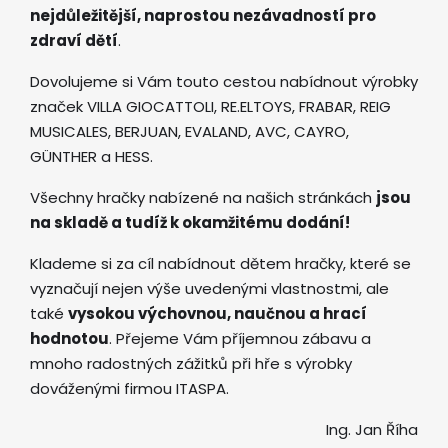
nejdůležitější, naprostou nezávadností pro
zdraví dětí
.
Dovolujeme si Vám touto cestou nabídnout výrobky
značek VILLA GIOCATTOLI, RE.ELTOYS, FRABAR, REIG
MUSICALES, BERJUAN, EVALAND, AVC, CAYRO,
GÜNTHER a HESS.
Všechny hračky nabízené na našich stránkách
jsou
na skladě a tudíž k okamžitému dodání!
Klademe si za cíl nabídnout dětem hračky, které se
vyznačují nejen výše uvedenými vlastnostmi, ale
také
vysokou výchovnou, naučnou a hrací
hodnotou
. Přejeme Vám příjemnou zábavu a
mnoho radostných zážitků při hře s výrobky
dováženými firmou ITASPA.
Ing. Jan Říha