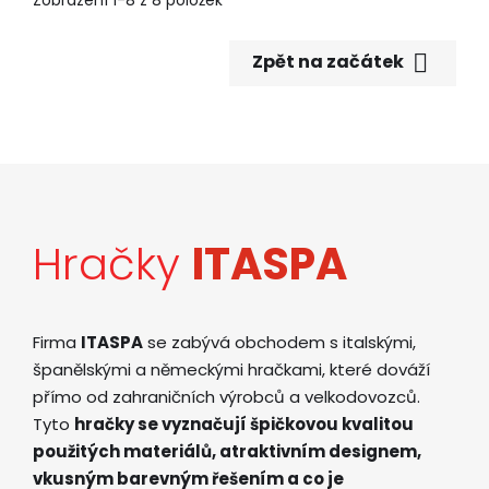
Zobrazení 1-8 z 8 položek

Zpět na začátek
Hračky
ITASPA
Firma
ITASPA
se zabývá obchodem s italskými,
španělskými a německými hračkami, které dováží
přímo od zahraničních výrobců a velkodovozců.
Tyto
hračky se vyznačují špičkovou kvalitou
použitých materiálů, atraktivním designem,
vkusným barevným řešením a co je