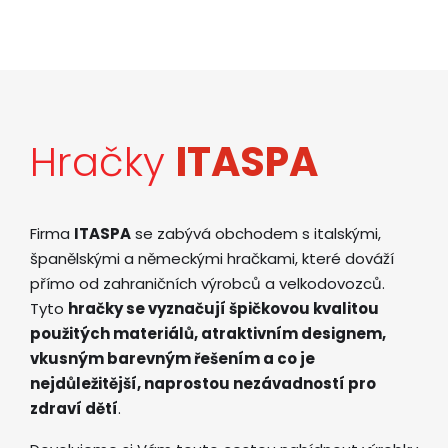
Hračky
ITASPA
Firma
ITASPA
se zabývá obchodem s italskými,
španělskými a německými hračkami, které dováží
přímo od zahraničních výrobců a velkodovozců.
Tyto
hračky se vyznačují špičkovou kvalitou
použitých materiálů, atraktivním designem,
vkusným barevným řešením a co je
nejdůležitější, naprostou nezávadností pro
zdraví dětí
.