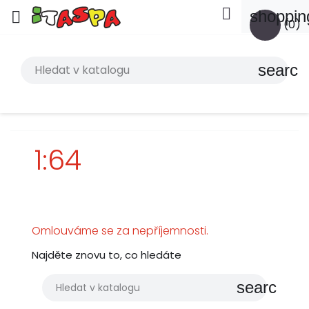

shoppin

(0)
search
1:64
Omlouváme se za nepříjemnosti.
Najděte znovu to, co hledáte
search