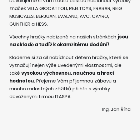
Dovolujeme si Vám touto cestou nabídnout výrobky
značek VILLA GIOCATTOLI, RE.ELTOYS, FRABAR, REIG
MUSICALES, BERJUAN, EVALAND, AVC, CAYRO,
GÜNTHER a HESS.
Všechny hračky nabízené na našich stránkách
jsou
na skladě a tudíž k okamžitému dodání!
Klademe si za cíl nabídnout dětem hračky, které se
vyznačují nejen výše uvedenými vlastnostmi, ale
také
vysokou výchovnou, naučnou a hrací
hodnotou
. Přejeme Vám příjemnou zábavu a
mnoho radostných zážitků při hře s výrobky
dováženými firmou ITASPA.
Ing. Jan Říha