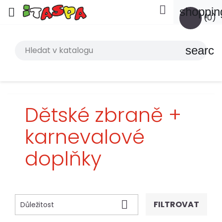

shoppin

(0)
search
Dětské zbraně +
karnevalové
doplňky

FILTROVAT
Důležitost