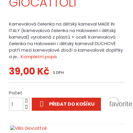
GIOCATTOLI
Karnevalová čelenka na dětský karneval MADE IN
ITALY (karnevalová čelenka na Haloween i dětský
karneval) vyrobená z plastů + oceli. Karnevalová
čelenka na Haloween i dětský karneval DUCHOVÉ
patří mezi karnevalové zboží a karnevalové doplňky
a je...
Kompletní popis
39,00 Kč
S DPH
Počet

favorit
PŘIDAT DO KOŠÍKU