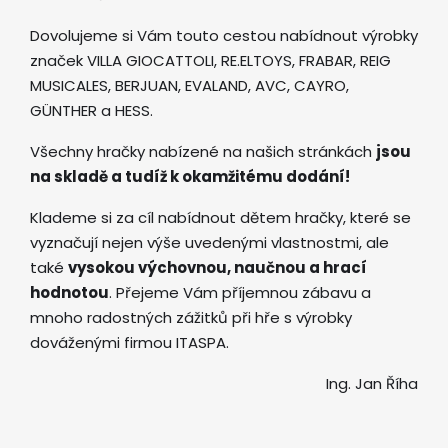
Dovolujeme si Vám touto cestou nabídnout výrobky
značek VILLA GIOCATTOLI, RE.ELTOYS, FRABAR, REIG
MUSICALES, BERJUAN, EVALAND, AVC, CAYRO,
GÜNTHER a HESS.
Všechny hračky nabízené na našich stránkách
jsou
na skladě a tudíž k okamžitému dodání!
Klademe si za cíl nabídnout dětem hračky, které se
vyznačují nejen výše uvedenými vlastnostmi, ale
také
vysokou výchovnou, naučnou a hrací
hodnotou
. Přejeme Vám příjemnou zábavu a
mnoho radostných zážitků při hře s výrobky
dováženými firmou ITASPA.
Ing. Jan Říha