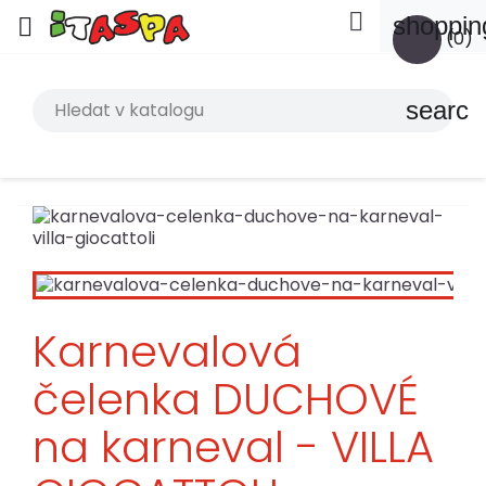

shoppin

(0)
search
Karnevalová
čelenka DUCHOVÉ
na karneval - VILLA