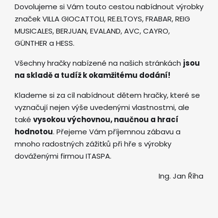
Dovolujeme si Vám touto cestou nabídnout výrobky
značek VILLA GIOCATTOLI, RE.ELTOYS, FRABAR, REIG
MUSICALES, BERJUAN, EVALAND, AVC, CAYRO,
GÜNTHER a HESS.
Všechny hračky nabízené na našich stránkách
jsou
na skladě a tudíž k okamžitému dodání!
Klademe si za cíl nabídnout dětem hračky, které se
vyznačují nejen výše uvedenými vlastnostmi, ale
také
vysokou výchovnou, naučnou a hrací
hodnotou
. Přejeme Vám příjemnou zábavu a
mnoho radostných zážitků při hře s výrobky
dováženými firmou ITASPA.
Ing. Jan Říha