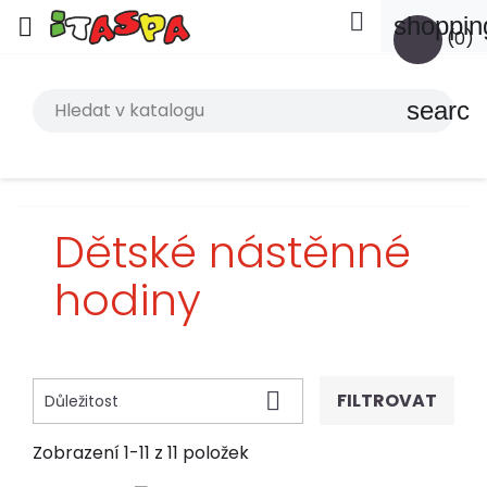

shoppin

(0)
search
Dětské nástěnné
hodiny

FILTROVAT
Důležitost
Zobrazení 1-11 z 11 položek