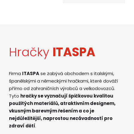
Hračky
ITASPA
Firma
ITASPA
se zabývá obchodem s italskými,
španělskými a německými hračkami, které dováží
přímo od zahraničních výrobců a velkodovozců.
Tyto
hračky se vyznačují špičkovou kvalitou
použitých materiálů, atraktivním designem,
vkusným barevným řešením a co je
nejdůležitější, naprostou nezávadností pro
zdraví dětí
.