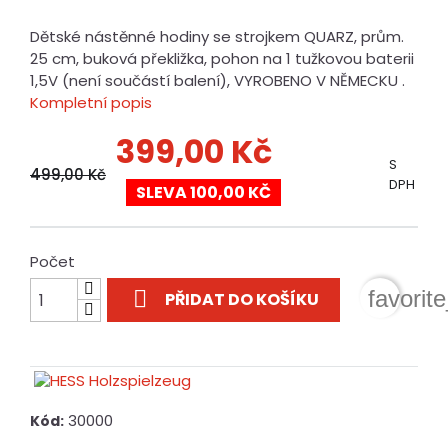
Dětské nástěnné hodiny se strojkem QUARZ, prům.
25 cm, buková překližka, pohon na 1 tužkovou baterii
1,5V (není součástí balení), VYROBENO V NĚMECKU .
Kompletní popis
399,00 Kč
S
499,00 Kč
DPH
SLEVA 100,00 KČ
Počet

favorit
PŘIDAT DO KOŠÍKU
30000
Kód: