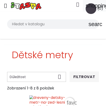

shoppin

(0)
search
Dětské metry

FILTROVAT
Důležitost
Zobrazení 1-8 z 8 položek
favorite_border