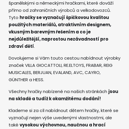
španělskými a německými hračkami, které dováží
přímo od zahraničních výrobců a velkodovozců.
Tyto
hračky se vyznačují špičkovou kvalitou
použitých materiálů, atraktivním designem,
vkusným barevným řešením a co je
nejdůležitější, naprostou nezávadností pro
zdraví dětí
.
Dovolujeme si Vám touto cestou nabídnout výrobky
značek VILLA GIOCATTOLI, RE.ELTOYS, FRABAR, REIG
MUSICALES, BERJUAN, EVALAND, AVC, CAYRO,
GÜNTHER a HESS.
Všechny hračky nabízené na našich stránkách
jsou
na skladě a tudíž k okamžitému dodání!
Klademe si za cíl nabídnout dětem hračky, které se
vyznačují nejen výše uvedenými vlastnostmi, ale
také
vysokou výchovnou, naučnou a hrací