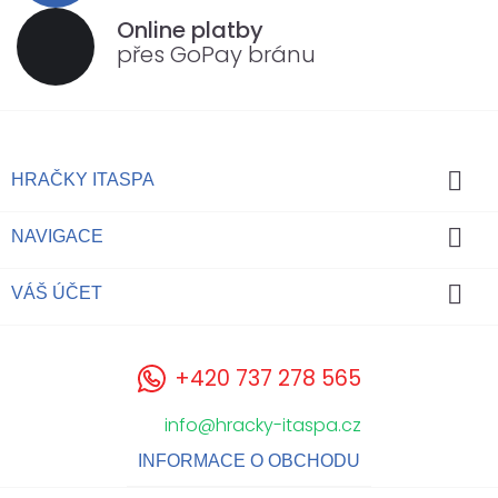
Online platby
přes GoPay bránu

HRAČKY ITASPA

NAVIGACE

VÁŠ ÚČET
+420 737 278 565
info@hracky-itaspa.cz
INFORMACE O OBCHODU