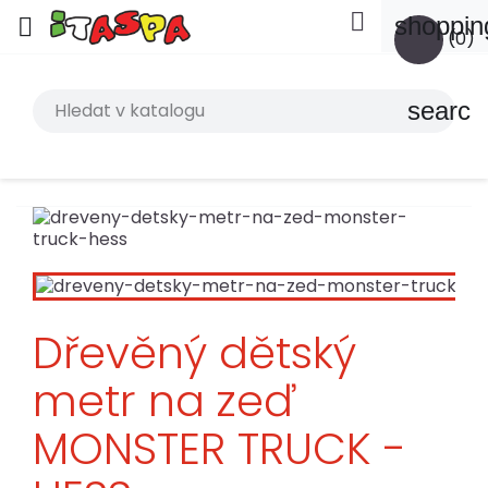

shoppin

(0)
search
Dřevěný dětský
metr na zeď
MONSTER TRUCK -