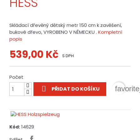
HESS
Skládací dřevěný dětský metr 150 cm k zavěšení,
bukové dřevo, VYROBENO V NĚMECKU .
Kompletní
popis
539,00 Kč
S DPH
Počet

favorit
PŘIDAT DO KOŠÍKU
14629
Kód:
Sdílet