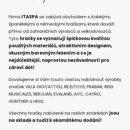
Firma
ITASPA
se zabývá obchodem s italskými,
španělskými a německými hračkami, které dováží
přímo od zahraničních výrobců a velkodovozců.
Tyto
hračky se vyznačují špičkovou kvalitou
použitých materiálů, atraktivním designem,
vkusným barevným řešením a co je
nejdůležitější, naprostou nezávadností pro
zdraví dětí
.
Dovolujeme si Vám touto cestou nabídnout výrobky
značek VILLA GIOCATTOLI, RE.ELTOYS, FRABAR, REIG
MUSICALES, BERJUAN, EVALAND, AVC, CAYRO,
GÜNTHER a HESS.
Všechny hračky nabízené na našich stránkách
jsou
na skladě a tudíž k okamžitému dodání!