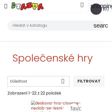

shoppin

(0)
search
Společenské hry

FILTROVAT
Důležitost
Zobrazení 1-22 z 22 položek
favorite_border