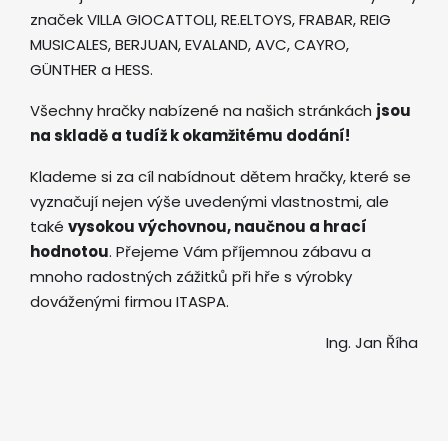
značek VILLA GIOCATTOLI, RE.ELTOYS, FRABAR, REIG
MUSICALES, BERJUAN, EVALAND, AVC, CAYRO,
GÜNTHER a HESS.
Všechny hračky nabízené na našich stránkách
jsou
na skladě a tudíž k okamžitému dodání!
Klademe si za cíl nabídnout dětem hračky, které se
vyznačují nejen výše uvedenými vlastnostmi, ale
také
vysokou výchovnou, naučnou a hrací
hodnotou
. Přejeme Vám příjemnou zábavu a
mnoho radostných zážitků při hře s výrobky
dováženými firmou ITASPA.
Ing. Jan Říha