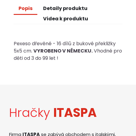
Popis
Detaily produktu
Videa k produktu
Pexeso dřevěné - 16 dílů z bukové překližky
5x5 cm.
VYROBENO V NĚMECKU.
Vhodné pro
děti od 3 do 99 let !
Hračky
ITASPA
Firma
ITASPA
se zabývá obchodem s italskými,