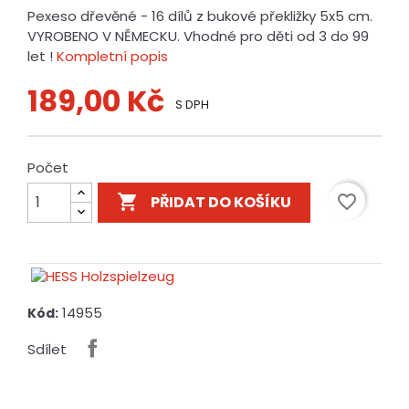
Pexeso dřevěné - 16 dílů z bukové překližky 5x5 cm.
VYROBENO V NĚMECKU. Vhodné pro děti od 3 do 99
let !
Kompletní popis
189,00 Kč
S DPH
Počet

favorite_border
PŘIDAT DO KOŠÍKU
14955
Kód:
Sdílet