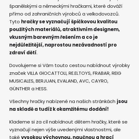
španělskými a německými hračkami, které dováží
přímo od zahraničních výrobců a velkodovozců.
Tyto
hračky se vyznačují špičkovou kvalitou
použitých materiálů, atraktivním designem,
vkusným barevným řešením a co je
nejdůležitější, naprostou nezávadností pro
zdraví dětí
.
Dovolujeme si Vám touto cestou nabídnout výrobky
značek VILLA GIOCATTOLI, RE.ELTOYS, FRABAR, REIG
MUSICALES, BERJUAN, EVALAND, AVC, CAYRO,
GÜNTHER a HESS.
Všechny hračky nabízené na našich stránkách
jsou
na skladě a tudíž k okamžitému dodání!
Klademe si za cíl nabídnout dětem hračky, které se
vyznačují nejen výše uvedenými vlastnostmi, ale
také
vysokou výchovnou, naučnou a hrací