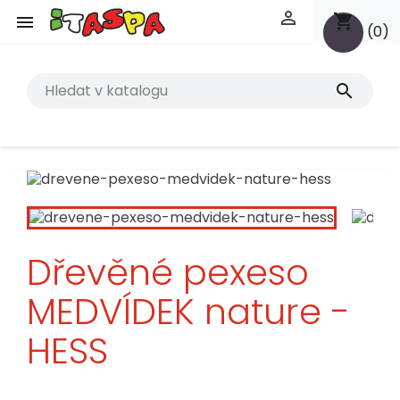

shopping_cart

(0)
search
Dřevěné pexeso
MEDVÍDEK nature -
HESS