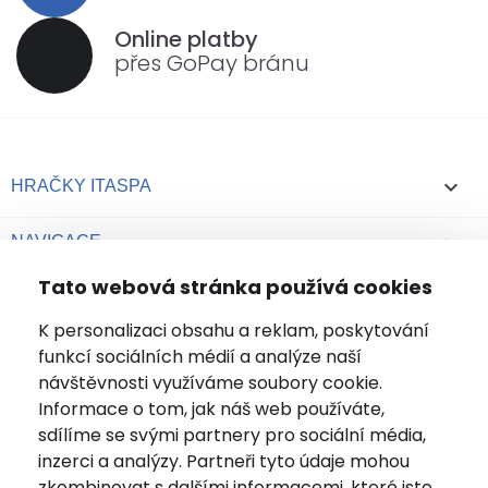
Online platby
přes GoPay bránu

HRAČKY ITASPA

NAVIGACE
Tato webová stránka používá cookies

VÁŠ ÚČET
K personalizaci obsahu a reklam, poskytování
funkcí sociálních médií a analýze naší
+420 737 278 565
návštěvnosti využíváme soubory cookie.
Informace o tom, jak náš web používáte,
info@hracky-itaspa.cz
sdílíme se svými partnery pro sociální média,
inzerci a analýzy. Partneři tyto údaje mohou
INFORMACE O OBCHODU
zkombinovat s dalšími informacemi, které jste