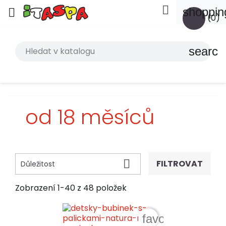

shoppin

(0)
search
od 18 měsíců

FILTROVAT
Důležitost
Zobrazení 1-40 z 48 položek
favorite_border