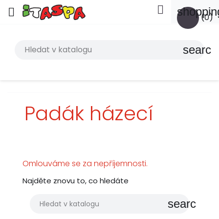

shoppin

(0)
search
Padák házecí
Omlouváme se za nepříjemnosti.
Najděte znovu to, co hledáte
search