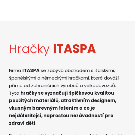
Hračky
ITASPA
Firma
ITASPA
se zabývá obchodem s italskými,
španělskými a německými hračkami, které dováží
přímo od zahraničních výrobců a velkodovozců.
Tyto
hračky se vyznačují špičkovou kvalitou
použitých materiálů, atraktivním designem,
vkusným barevným řešením a co je
nejdůležitější, naprostou nezávadností pro
zdraví dětí
.