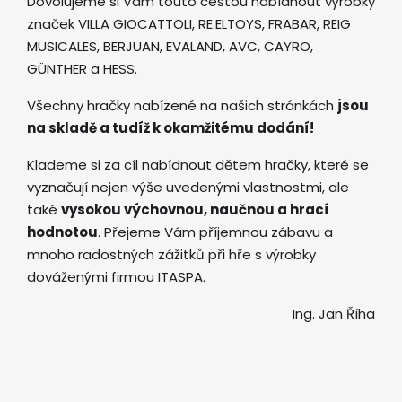
Dovolujeme si Vám touto cestou nabídnout výrobky
značek VILLA GIOCATTOLI, RE.ELTOYS, FRABAR, REIG
MUSICALES, BERJUAN, EVALAND, AVC, CAYRO,
GÜNTHER a HESS.
Všechny hračky nabízené na našich stránkách
jsou
na skladě a tudíž k okamžitému dodání!
Klademe si za cíl nabídnout dětem hračky, které se
vyznačují nejen výše uvedenými vlastnostmi, ale
také
vysokou výchovnou, naučnou a hrací
hodnotou
. Přejeme Vám příjemnou zábavu a
mnoho radostných zážitků při hře s výrobky
dováženými firmou ITASPA.
Ing. Jan Říha