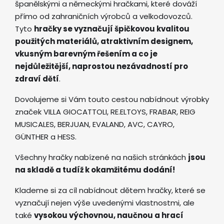
španělskými a německými hračkami, které dováží
přímo od zahraničních výrobců a velkodovozců.
Tyto
hračky se vyznačují špičkovou kvalitou
použitých materiálů, atraktivním designem,
vkusným barevným řešením a co je
nejdůležitější, naprostou nezávadností pro
zdraví dětí
.
Dovolujeme si Vám touto cestou nabídnout výrobky
značek VILLA GIOCATTOLI, RE.ELTOYS, FRABAR, REIG
MUSICALES, BERJUAN, EVALAND, AVC, CAYRO,
GÜNTHER a HESS.
Všechny hračky nabízené na našich stránkách
jsou
na skladě a tudíž k okamžitému dodání!
Klademe si za cíl nabídnout dětem hračky, které se
vyznačují nejen výše uvedenými vlastnostmi, ale
také
vysokou výchovnou, naučnou a hrací