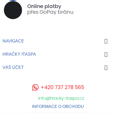
Online platby
přes GoPay bránu

NAVIGACE

HRAČKY ITASPA

VÁŠ ÚČET
+420 737 278 565
info@hracky-itaspa.cz
INFORMACE O OBCHODU