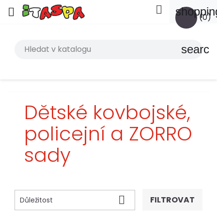

shoppin

(0)
search
Dětské kovbojské,
policejní a ZORRO
sady

FILTROVAT
Důležitost