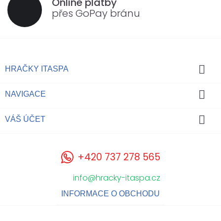
Online platby
přes GoPay bránu

HRAČKY ITASPA

NAVIGACE

VÁŠ ÚČET
+420 737 278 565
info@hracky-itaspa.cz
INFORMACE O OBCHODU