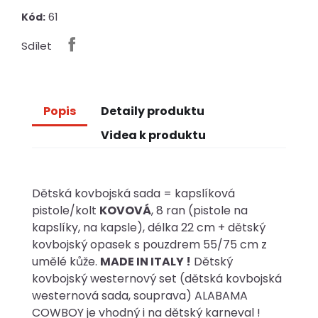
61
Kód:
Sdílet
Popis
Detaily produktu
Videa k produktu
Dětská kovbojská sada = kapslíková
pistole/kolt
KOVOVÁ
, 8 ran (pistole na
kapslíky, na kapsle), délka 22 cm + dětský
kovbojský opasek s pouzdrem 55/75 cm z
umělé kůže.
MADE IN ITALY !
Dětský
kovbojský westernový set (dětská kovbojská
westernová sada, souprava) ALABAMA
COWBOY je vhodný i na dětský karneval !