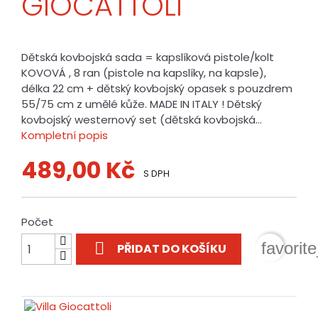
GIOCATTOLI
Dětská kovbojská sada = kapslíková pistole/kolt
KOVOVÁ , 8 ran (pistole na kapslíky, na kapsle),
délka 22 cm + dětský kovbojský opasek s pouzdrem
55/75 cm z umělé kůže. MADE IN ITALY ! Dětský
kovbojský westernový set (dětská kovbojská...
Kompletní popis
489,00 Kč
S DPH
Počet

favorit
PŘIDAT DO KOŠÍKU