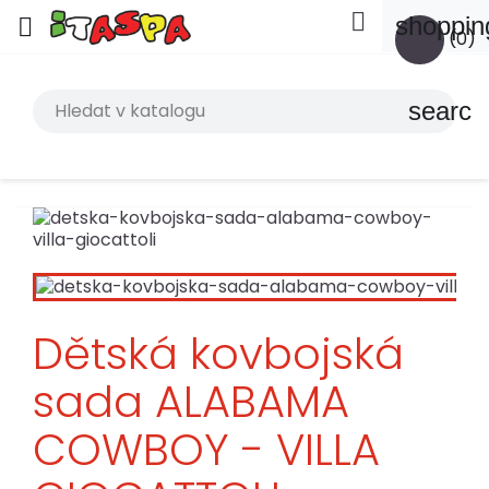

shoppin

(0)
search
Dětská kovbojská
sada ALABAMA
COWBOY - VILLA