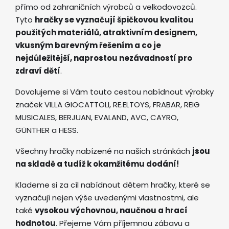
přímo od zahraničních výrobců a velkodovozců.
Tyto
hračky se vyznačují špičkovou kvalitou
použitých materiálů, atraktivním designem,
vkusným barevným řešením a co je
nejdůležitější, naprostou nezávadností pro
zdraví dětí
.
Dovolujeme si Vám touto cestou nabídnout výrobky
značek VILLA GIOCATTOLI, RE.ELTOYS, FRABAR, REIG
MUSICALES, BERJUAN, EVALAND, AVC, CAYRO,
GÜNTHER a HESS.
Všechny hračky nabízené na našich stránkách
jsou
na skladě a tudíž k okamžitému dodání!
Klademe si za cíl nabídnout dětem hračky, které se
vyznačují nejen výše uvedenými vlastnostmi, ale
také
vysokou výchovnou, naučnou a hrací
hodnotou
. Přejeme Vám příjemnou zábavu a