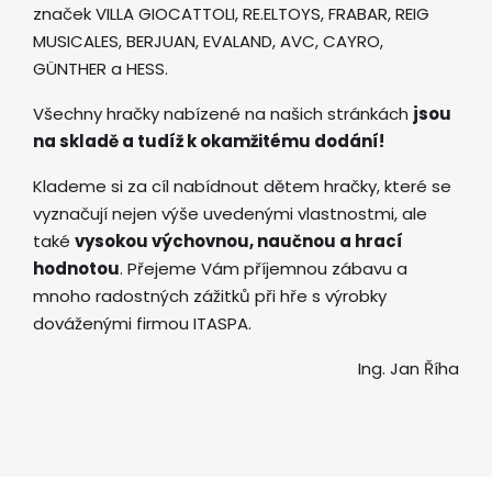
značek VILLA GIOCATTOLI, RE.ELTOYS, FRABAR, REIG
MUSICALES, BERJUAN, EVALAND, AVC, CAYRO,
GÜNTHER a HESS.
Všechny hračky nabízené na našich stránkách
jsou
na skladě a tudíž k okamžitému dodání!
Klademe si za cíl nabídnout dětem hračky, které se
vyznačují nejen výše uvedenými vlastnostmi, ale
také
vysokou výchovnou, naučnou a hrací
hodnotou
. Přejeme Vám příjemnou zábavu a
mnoho radostných zážitků při hře s výrobky
dováženými firmou ITASPA.
Ing. Jan Říha