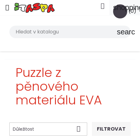

shoppin

(0)
search
Puzzle z
pěnového
materiálu EVA

FILTROVAT
Důležitost