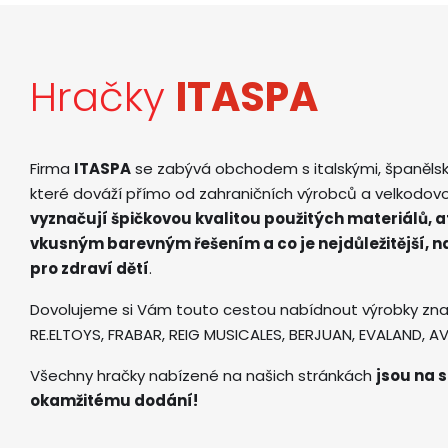
Hračky
ITASPA
Firma
ITASPA
se zabývá obchodem s italskými, španěls
které dováží přímo od zahraničních výrobců a velkodov
vyznačují špičkovou kvalitou použitých materiálů, 
vkusným barevným řešením a co je nejdůležitější, 
pro zdraví dětí
.
Dovolujeme si Vám touto cestou nabídnout výrobky zna
RE.ELTOYS, FRABAR, REIG MUSICALES, BERJUAN, EVALAND, 
Všechny hračky nabízené na našich stránkách
jsou na s
okamžitému dodání!