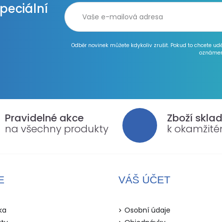
speciální
Odběr novinek můžete kdykoliv zrušit. Pokud to chcete ud
oznámen
Pravidelné akce
Zboží skla
na všechny produkty
k okamžit
E
VÁŠ ÚČET
ka
Osobní údaje