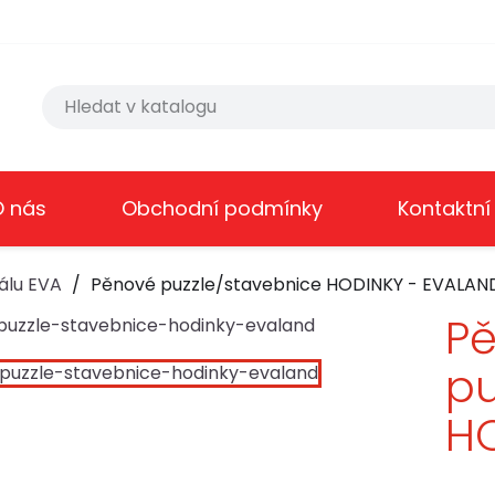
O nás
Obchodní podmínky
Kontaktní
álu EVA
Pěnové puzzle/stavebnice HODINKY - EVALAN
P
pu
H