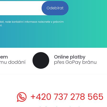
ělat, naše kontaktní informace naleznete v právním
í.
dem
Online platby
ému dodání
přes GoPay bránu
+420 737 278 565