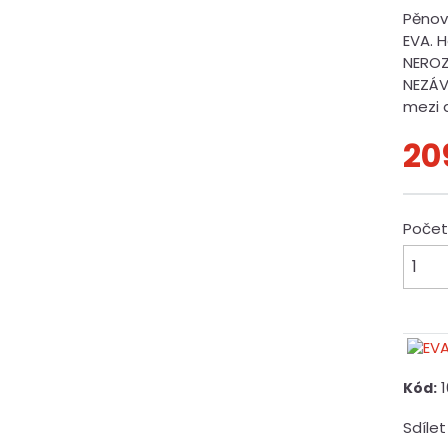
Pěnov
EVA. 
NEROZ
NEZÁV
mezi 
20
Poče
1
Kód:
Sdílet