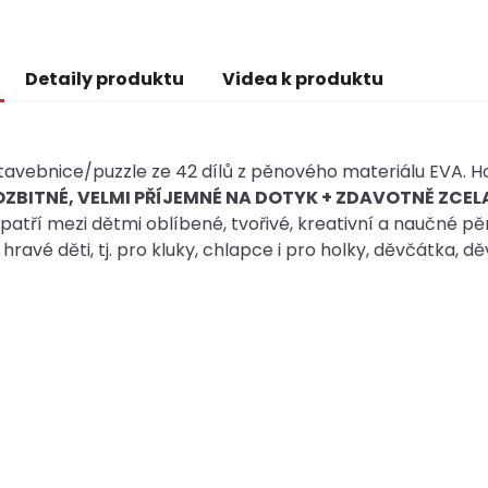
Detaily produktu
Videa k produktu
avebnice/puzzle ze 42 dílů z pěnového materiálu EVA. Ho
ZBITNÉ, VELMI PŘÍJEMNÉ NA DOTYK + ZDAVOTNĚ ZCEL
atří mezi dětmi oblíbené, tvořivé, kreativní a naučné p
hravé děti, tj. pro kluky, chlapce i pro holky, děvčátka, dě