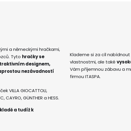
kými a německými hračkami,
Klademe si za cíl nabídnout
ozců. Tyto
hračky se
vlastnostmi, ale také
vysok
atraktivním designem,
Vám příjemnou zábavu a mno
naprostou nezávadností
firmou ITASPA.
ček VILLA GIOCATTOLI,
AVC, CAYRO, GÜNTHER a HESS.
kladě a tudíž k