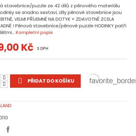
á stavebnice/puzzle ze 42 dílů z pěnového materiálu
Hodinky se snadno sestaví, díly pěnové stavebnice jsou
BITNÉ, VELMI PŘÍJEMNÉ NA DOTYK + ZDAVOTNĚ ZCELA
ADNÉ ! Pěnová stavebnice/pěnové puzzle HODINKY patří
dětmi...
Kompletní popis
9,00 Kč
S DPH
t

favorite_borde
PŘIDAT DO KOŠÍKU
0110