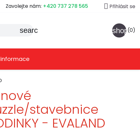

Zavolejte nám:
+420 737 278 565
Přihlásit se
search
shoppin
(0)
 informace
D
ěnové
zzle/stavebnice
ODINKY - EVALAND