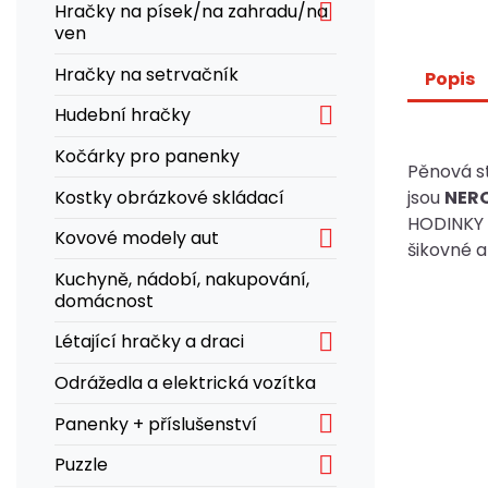

Hračky na písek/na zahradu/na
ven
Hračky na setrvačník
Popis

Hudební hračky
Kočárky pro panenky
Pěnová st
Kostky obrázkové skládací
jsou
NERO
HODINKY p

Kovové modely aut
šikovné a 
Kuchyně, nádobí, nakupování,
domácnost

Létající hračky a draci
Odrážedla a elektrická vozítka

Panenky + příslušenství

Puzzle