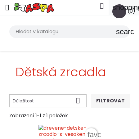

shoppin

(0)
search
Dětská zrcadla

FILTROVAT
Důležitost
Zobrazení 1-1 z 1 položek
favorite_border