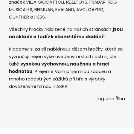
značek VILLA GIOCATTOLI, RE.ELTOYS, FRABAR, REIG
MUSICALES, BERJUAN, EVALAND, AVC, CAYRO,
GÜNTHER a HESS.
Všechny hračky nabízené na našich stránkách
jsou
na skladě a tudíž k okamžitému dodání!
Klademe si za cíl nabídnout dětem hračky, které se
vyznačují nejen výše uvedenými vlastnostmi, ale
také
vysokou výchovnou, naučnou a hrací
hodnotou
. Přejeme Vám příjemnou zábavu a
mnoho radostných zážitků při hře s výrobky
dováženými firmou ITASPA.
Ing. Jan Říha