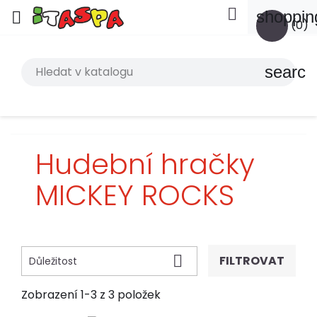

shoppin

(0)
search
Hudební hračky
MICKEY ROCKS

FILTROVAT
Důležitost
Zobrazení 1-3 z 3 položek