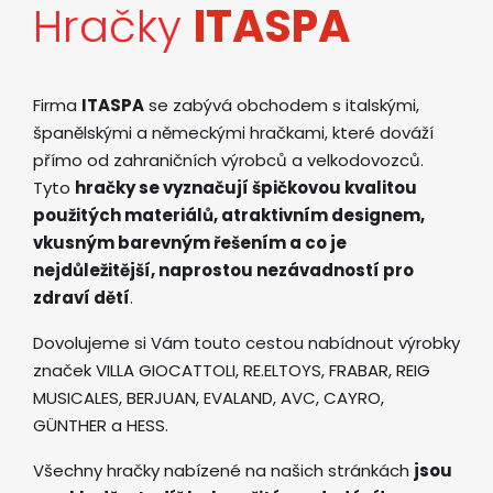
Hračky
ITASPA
Firma
ITASPA
se zabývá obchodem s italskými,
španělskými a německými hračkami, které dováží
přímo od zahraničních výrobců a velkodovozců.
Tyto
hračky se vyznačují špičkovou kvalitou
použitých materiálů, atraktivním designem,
vkusným barevným řešením a co je
nejdůležitější, naprostou nezávadností pro
zdraví dětí
.
Dovolujeme si Vám touto cestou nabídnout výrobky
značek VILLA GIOCATTOLI, RE.ELTOYS, FRABAR, REIG
MUSICALES, BERJUAN, EVALAND, AVC, CAYRO,
GÜNTHER a HESS.
Všechny hračky nabízené na našich stránkách
jsou