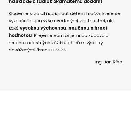
na skladě a tudíž k okamžitému dodání!
Klademe si za cíl nabídnout dětem hračky, které se
vyznačují nejen výše uvedenými vlastnostmi, ale
také
vysokou výchovnou, naučnou a hrací
hodnotou
. Přejeme Vám příjemnou zábavu a
mnoho radostných zážitků při hře s výrobky
dováženými firmou ITASPA.
Ing. Jan Říha