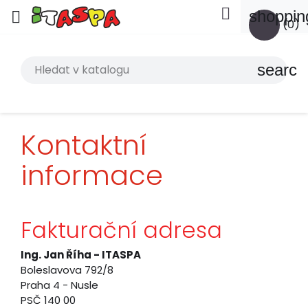

shoppin

(0)
search
Kontaktní
informace
Fakturační adresa
Ing. Jan Říha - ITASPA
Boleslavova 792/8
Praha 4 - Nusle
PSČ 140 00