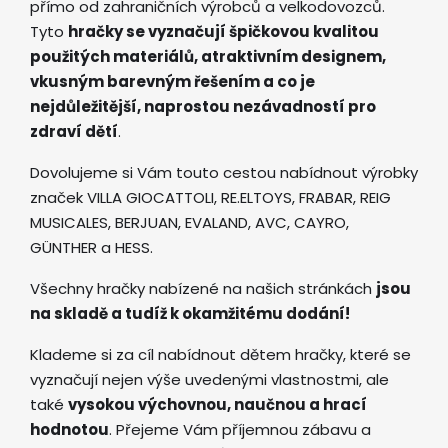
přímo od zahraničních výrobců a velkodovozců.
Tyto
hračky se vyznačují špičkovou kvalitou
použitých materiálů, atraktivním designem,
vkusným barevným řešením a co je
nejdůležitější, naprostou nezávadností pro
zdraví dětí
.
Dovolujeme si Vám touto cestou nabídnout výrobky
značek VILLA GIOCATTOLI, RE.ELTOYS, FRABAR, REIG
MUSICALES, BERJUAN, EVALAND, AVC, CAYRO,
GÜNTHER a HESS.
Všechny hračky nabízené na našich stránkách
jsou
na skladě a tudíž k okamžitému dodání!
Klademe si za cíl nabídnout dětem hračky, které se
vyznačují nejen výše uvedenými vlastnostmi, ale
také
vysokou výchovnou, naučnou a hrací
hodnotou
. Přejeme Vám příjemnou zábavu a