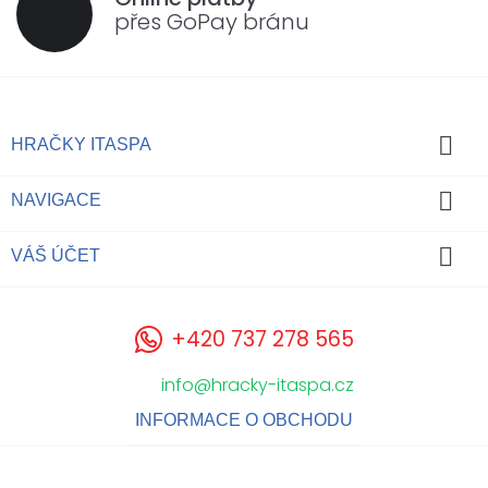
přes GoPay bránu

HRAČKY ITASPA

NAVIGACE

VÁŠ ÚČET
+420 737 278 565
info@hracky-itaspa.cz
INFORMACE O OBCHODU