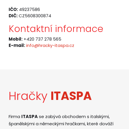
IČO:
49237586
DIČ:
CZ5608300874
Kontaktní informace
Mobil:
+420 737 278 565
E-mail:
info@hracky-itaspa.cz
Hračky
ITASPA
Firma
ITASPA
se zabývá obchodem s italskými,
španělskými a německými hračkami, které dováží