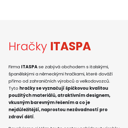
Hračky
ITASPA
Firma
ITASPA
se zabývá obchodem s italskými,
španělskými a německými hračkami, které dováží
přímo od zahraničních výrobců a velkodovozců.
Tyto
hračky se vyznačují špičkovou kvalitou
použitých materiálů, atraktivním designem,
vkusným barevným řešením a co je
nejdůležitější, naprostou nezávadností pro
zdraví dětí
.