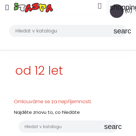

shoppin

(0)
search
od 12 let
Omlouváme se za nepříjemnosti.
Najděte znovu to, co hledáte
search