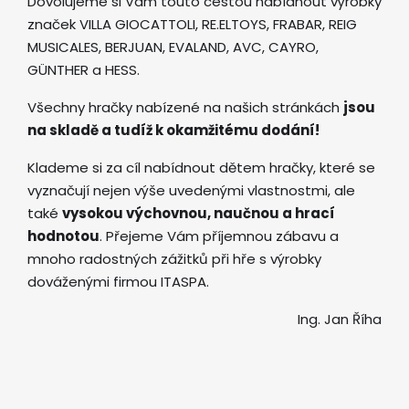
Dovolujeme si Vám touto cestou nabídnout výrobky
značek VILLA GIOCATTOLI, RE.ELTOYS, FRABAR, REIG
MUSICALES, BERJUAN, EVALAND, AVC, CAYRO,
GÜNTHER a HESS.
Všechny hračky nabízené na našich stránkách
jsou
na skladě a tudíž k okamžitému dodání!
Klademe si za cíl nabídnout dětem hračky, které se
vyznačují nejen výše uvedenými vlastnostmi, ale
také
vysokou výchovnou, naučnou a hrací
hodnotou
. Přejeme Vám příjemnou zábavu a
mnoho radostných zážitků při hře s výrobky
dováženými firmou ITASPA.
Ing. Jan Říha