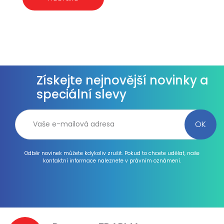
Získejte nejnovější novinky a
speciální slevy
Odběr novinek můžete kdykoliv zrušit. Pokud to chcete udělat, naše
kontaktní informace naleznete v právním oznámení.