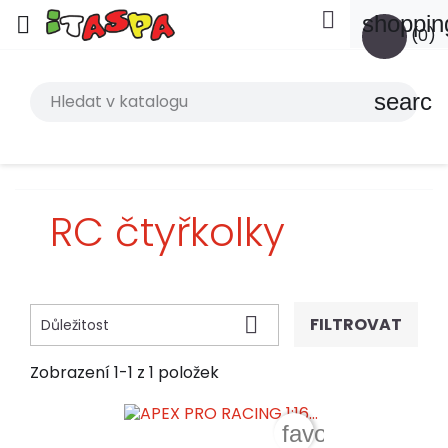

shoppin

(0)
search
RC čtyřkolky

FILTROVAT
Důležitost
Zobrazení 1-1 z 1 položek
favorite_border