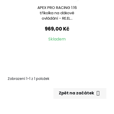
APEX PRO RACING 1:16
tříkolka na dákové
ovládání - RE.EL...
969,00 Kč
Skladem
Zobrazení 1-1 z 1 položek

Zpět na začátek