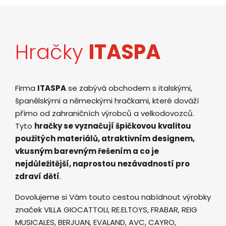
Hračky
ITASPA
Firma
ITASPA
se zabývá obchodem s italskými,
španělskými a německými hračkami, které dováží
přímo od zahraničních výrobců a velkodovozců.
Tyto
hračky se vyznačují špičkovou kvalitou
použitých materiálů, atraktivním designem,
vkusným barevným řešením a co je
nejdůležitější, naprostou nezávadností pro
zdraví dětí
.
Dovolujeme si Vám touto cestou nabídnout výrobky
značek VILLA GIOCATTOLI, RE.ELTOYS, FRABAR, REIG
MUSICALES, BERJUAN, EVALAND, AVC, CAYRO,