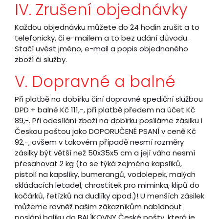
IV. Zrušení objednávky
Každou objednávku můžete do 24 hodin zrušit a to
telefonicky, či e-mailem a to bez udání důvodu.
Stačí uvést jméno, e-mail a popis objednaného
zboží či služby.
V. Dopravné a balné
Při platbě na dobírku činí dopravné spediční službou
DPD + balné Kč 111,-, při platbě předem na účet Kč
89,-. Při odesílání zboží na dobírku posíláme zásilku i
Českou poštou jako DOPORUČENÉ PSANÍ v ceně Kč
92,-, ovšem v takovém případě nesmí rozměry
zásilky být větší než 50x35x5 cm a její váha nesmí
přesahovat 2 kg (to se týká zejména kapslíků,
pistolí na kapslíky, bumerangů, vodolepek, malých
skládacích letadel, chrastítek pro miminka, klipů do
kočárků, řetízků na dudlíky apod.)! U menších zásilek
můžeme rovněž našim zákazníkům nabídnout
poslání balíku do BALÍKOVNY České pošty, která je