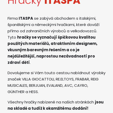
Hračky
ITASPA
Firma
ITASPA
se zabývá obchodem s italskými,
španělskými a německými hračkami, které dováží
přímo od zahraničních výrobců a velkodovozců.
Tyto
hračky se vyznačují špičkovou kvalitou
použitých materiálů, atraktivním designem,
vkusným barevným řešením a co je
nejdůležitější, naprostou nezávadností pro
zdraví dětí
.
Dovolujeme si Vám touto cestou nabídnout výrobky
značek VILLA GIOCATTOLI, RE.ELTOYS, FRABAR, REIG
MUSICALES, BERJUAN, EVALAND, AVC, CAYRO,
GÜNTHER a HESS.
Všechny hračky nabízené na našich stránkách
jsou
na skladě a tudíž k okamžitému dodání!