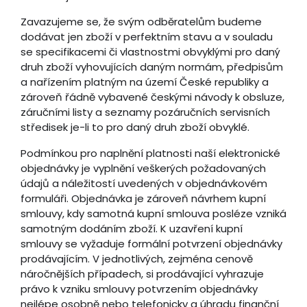
Zavazujeme se, že svým odběratelům budeme
dodávat jen zboží v perfektním stavu a v souladu
se specifikacemi či vlastnostmi obvyklými pro daný
druh zboží vyhovujících daným normám, předpisům
a nařízením platným na území České republiky a
zároveň řádně vybavené českými návody k obsluze,
záručními listy a seznamy pozáručních servisních
středisek je-li to pro daný druh zboží obvyklé.
Podmínkou pro naplnění platnosti naší elektronické
objednávky je vyplnění veškerých požadovaných
údajů a náležitostí uvedených v objednávkovém
formuláři. Objednávka je zároveň návrhem kupní
smlouvy, kdy samotná kupní smlouva posléze vzniká
samotným dodáním zboží. K uzavření kupní
smlouvy se vyžaduje formální potvrzení objednávky
prodávajícím. V jednotlivých, zejména cenově
náročnějších případech, si prodávající vyhrazuje
právo k vzniku smlouvy potvrzením objednávky
nejlépe osobně nebo telefonicky a úhradu finanční