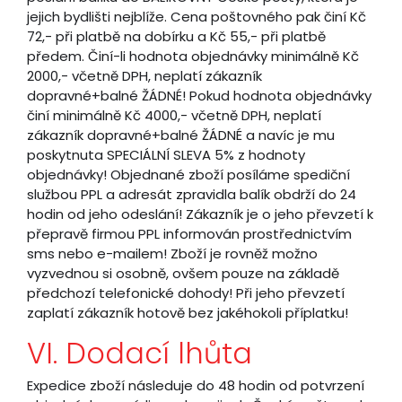
jejich bydlišti nejblíže. Cena poštovného pak činí Kč
72,- při platbě na dobírku a Kč 55,- při platbě
předem. Činí-li hodnota objednávky minimálně Kč
2000,- včetně DPH, neplatí zákazník
dopravné+balné ŽÁDNÉ! Pokud hodnota objednávky
činí minimálně Kč 4000,- včetně DPH, neplatí
zákazník dopravné+balné ŽÁDNÉ a navíc je mu
poskytnuta SPECIÁLNÍ SLEVA 5% z hodnoty
objednávky! Objednané zboží posíláme spediční
službou PPL a adresát zpravidla balík obdrží do 24
hodin od jeho odeslání! Zákazník je o jeho převzetí k
přepravě firmou PPL informován prostřednictvím
sms nebo e-mailem! Zboží je rovněž možno
vyzvednou si osobně, ovšem pouze na základě
předchozí telefonické dohody! Při jeho převzetí
zaplatí zákazník hotově bez jakéhokoli příplatku!
VI. Dodací lhůta
Expedice zboží následuje do 48 hodin od potvrzení