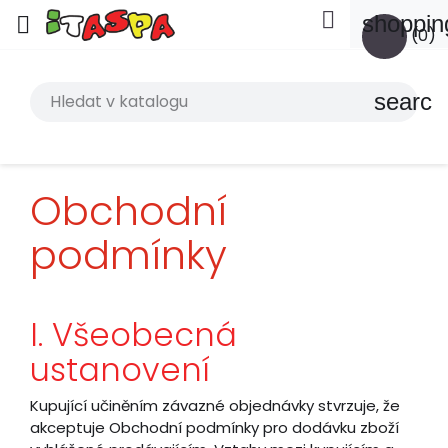

shoppin

(0)
search
Obchodní
podmínky
I. Všeobecná
ustanovení
Kupující učiněním závazné objednávky stvrzuje, že
akceptuje Obchodní podmínky pro dodávku zboží