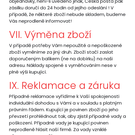
objednávky, není-li uvedeno jinak, Česká pošta pak
zásilku doručí do 24 hodin od jejího odeslání ! V
případě, že některé zboží nebude skladem, budeme
Vás neprodleně informovat!
VII. Výměna zboží
V případě potřeby Vám nepoužité a nepoškozené
zboží vyměníme za jiný druh. Zboží stačí zaslat
doporučeným balíkem (ne na dobírku) na naši
adresu. Náklady spojené s vyměňováním nese v
plné výši kupující.
IX. Reklamace a záruka
Případné reklamace vyřídíme k Vaší spokojenosti
individuální dohodou s Vámi a v souladu s platným
právním řádem. Kupující je povinen zboží po jeho
převzetí prohlédnout tak, aby zjistil případné vady a
poškození. Případné vady je kupující povinen
neprodleně hlásit naší firmě. Za vady vzniklé