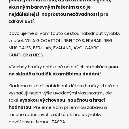
vkusným barevným řešením a co je
nejdůležitější, naprostou nezávadností pro
zdraví dětí
.
Dovolujeme si Vám touto cestou nabídnout výrobky
značek VILLA GIOCATTOLI, RE.ELTOYS, FRABAR, REIG
MUSICALES, BERJUAN, EVALAND, AVC, CAYRO,
GÜNTHER a HESS.
Všechny hračky nabízené na našich stránkách
jsou
na skladě a tudíž k okamžitému dodání!
Klademe si za cíl nabídnout dětem hračky, které se
vyznačují nejen výše uvedenými vlastnostmi, ale
také
vysokou výchovnou, naučnou a hrací
hodnotou
. Přejeme Vám příjemnou zábavu a
mnoho radostných zážitků při hře s výrobky
dováženými firmou ITASPA.