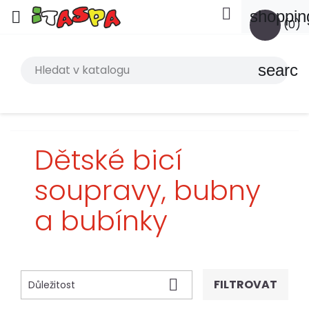

shoppin

(0)
search
Dětské bicí
soupravy, bubny
a bubínky

FILTROVAT
Důležitost