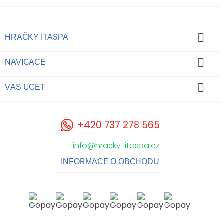

HRAČKY ITASPA

NAVIGACE

VÁŠ ÚČET
+420 737 278 565
info@hracky-itaspa.cz
INFORMACE O OBCHODU