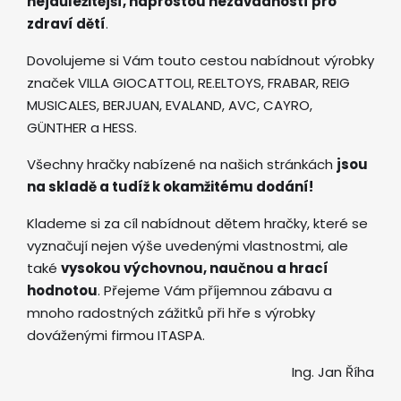
nejdůležitější, naprostou nezávadností pro
zdraví dětí
.
Dovolujeme si Vám touto cestou nabídnout výrobky
značek VILLA GIOCATTOLI, RE.ELTOYS, FRABAR, REIG
MUSICALES, BERJUAN, EVALAND, AVC, CAYRO,
GÜNTHER a HESS.
Všechny hračky nabízené na našich stránkách
jsou
na skladě a tudíž k okamžitému dodání!
Klademe si za cíl nabídnout dětem hračky, které se
vyznačují nejen výše uvedenými vlastnostmi, ale
také
vysokou výchovnou, naučnou a hrací
hodnotou
. Přejeme Vám příjemnou zábavu a
mnoho radostných zážitků při hře s výrobky
dováženými firmou ITASPA.
Ing. Jan Říha