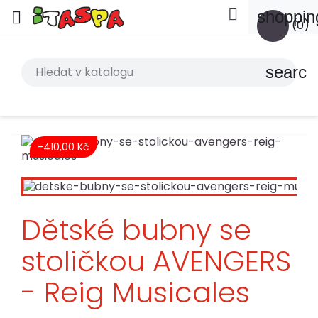

shoppin

(0)
search
-410,00 Kč
Dětské bubny se
stoličkou AVENGERS
- Reig Musicales