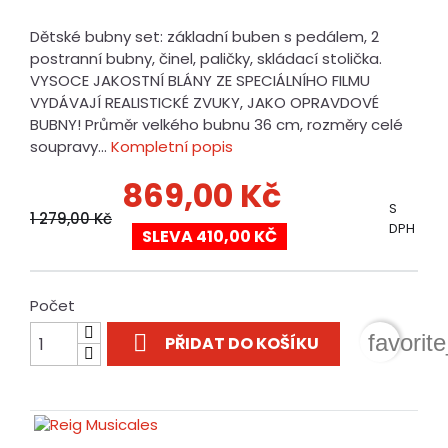
Dětské bubny set: základní buben s pedálem, 2
postranní bubny, činel, paličky, skládací stolička.
VYSOCE JAKOSTNÍ BLÁNY ZE SPECIÁLNÍHO FILMU
VYDÁVAJÍ REALISTICKÉ ZVUKY, JAKO OPRAVDOVÉ
BUBNY! Průměr velkého bubnu 36 cm, rozměry celé
soupravy...
Kompletní popis
869,00 Kč
S
1 279,00 Kč
DPH
SLEVA 410,00 KČ
Počet

favorit
PŘIDAT DO KOŠÍKU