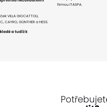
naprostou nezávadností
firmou ITASPA.
ček VILLA GIOCATTOLI,
AVC, CAYRO, GÜNTHER a HESS.
kladě a tudíž k
Potřebujet