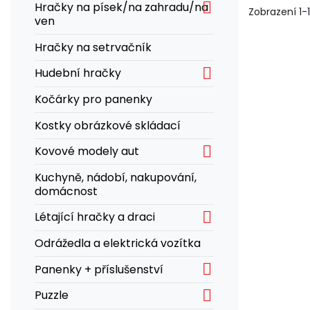

Hračky na písek/na zahradu/na
Zobrazení 1-1
ven
Hračky na setrvačník

Hudební hračky
Kočárky pro panenky
Kostky obrázkové skládací

Kovové modely aut
Kuchyně, nádobí, nakupování,
domácnost

Létající hračky a draci
Odrážedla a elektrická vozítka

Panenky + příslušenství

Puzzle