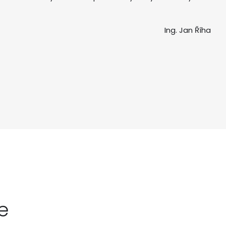
Ing. Jan Říha
e