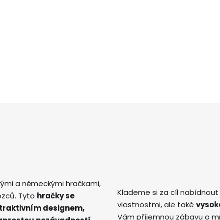
kými a německými hračkami,
Klademe si za cíl nabídnout
ozců. Tyto
hračky se
vlastnostmi, ale také
vysok
atraktivním designem,
Vám příjemnou zábavu a mno