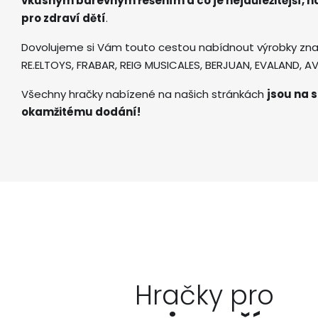
vkusným barevným řešením a co je nejdůležitější, 
pro zdraví dětí
.
Dovolujeme si Vám touto cestou nabídnout výrobky zna
RE.ELTOYS, FRABAR, REIG MUSICALES, BERJUAN, EVALAND, 
Všechny hračky nabízené na našich stránkách
jsou na s
okamžitému dodání!
Hračky pro