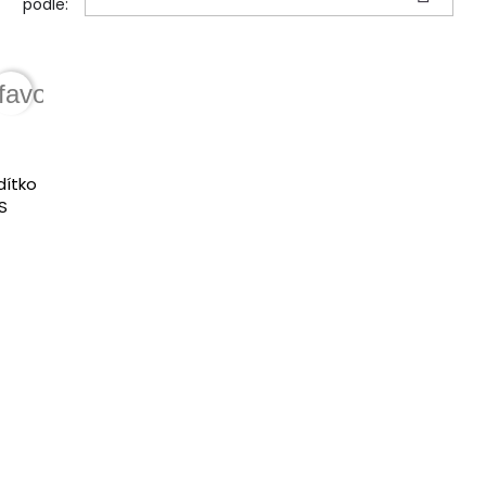
podle:
favorite_border
dítko
S