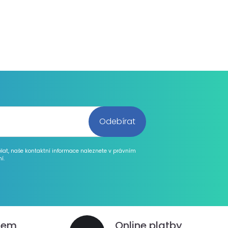
ělat, naše kontaktní informace naleznete v právním
í.
dem
Online platby