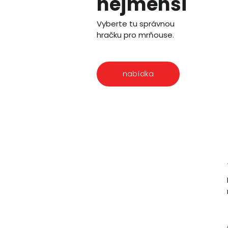
nejmenší
Vyberte tu správnou
hračku pro mrňouse.
nabídka