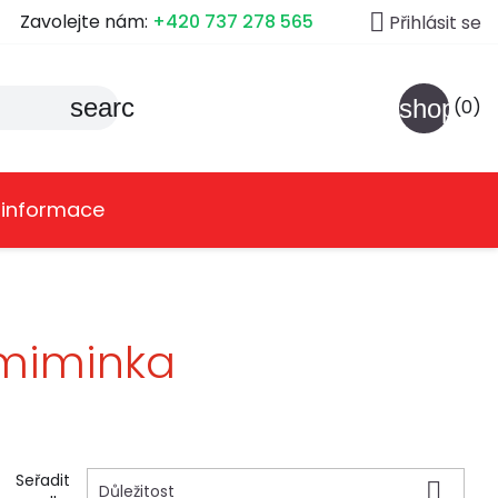

Zavolejte nám:
+420 737 278 565
Přihlásit se
search
shoppin
(0)
 informace
 miminka
Seřadit

Důležitost