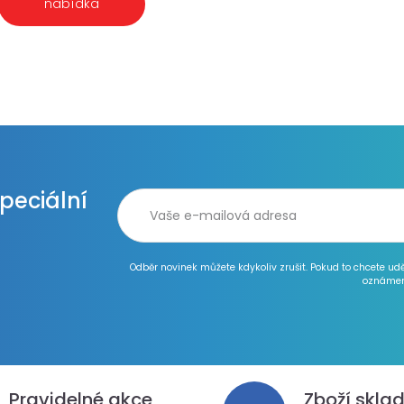
nabídka
speciální
Odběr novinek můžete kdykoliv zrušit. Pokud to chcete ud
oznámen
Pravidelné akce
Zboží skla