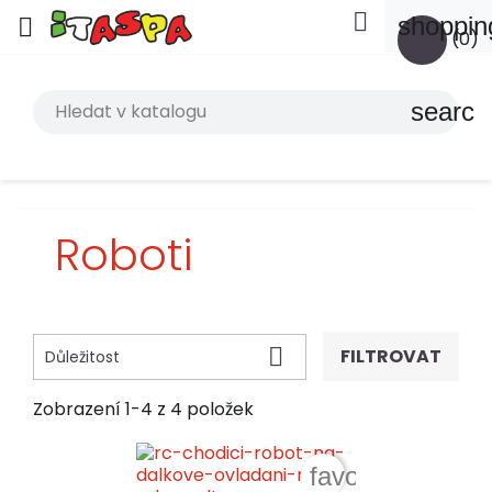

shoppin

(0)
search
Roboti

FILTROVAT
Důležitost
Zobrazení 1-4 z 4 položek
favorite_border