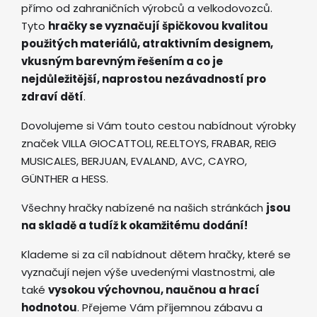
přímo od zahraničních výrobců a velkodovozců.
Tyto
hračky se vyznačují špičkovou kvalitou
použitých materiálů, atraktivním designem,
vkusným barevným řešením a co je
nejdůležitější, naprostou nezávadností pro
zdraví dětí
.
Dovolujeme si Vám touto cestou nabídnout výrobky
značek VILLA GIOCATTOLI, RE.ELTOYS, FRABAR, REIG
MUSICALES, BERJUAN, EVALAND, AVC, CAYRO,
GÜNTHER a HESS.
Všechny hračky nabízené na našich stránkách
jsou
na skladě a tudíž k okamžitému dodání!
Klademe si za cíl nabídnout dětem hračky, které se
vyznačují nejen výše uvedenými vlastnostmi, ale
také
vysokou výchovnou, naučnou a hrací
hodnotou
. Přejeme Vám příjemnou zábavu a