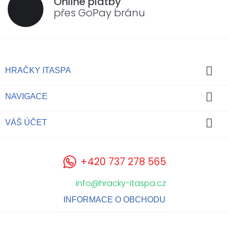
Online platby
přes GoPay bránu

HRAČKY ITASPA

NAVIGACE

VÁŠ ÚČET
+420 737 278 565
info@hracky-itaspa.cz
INFORMACE O OBCHODU