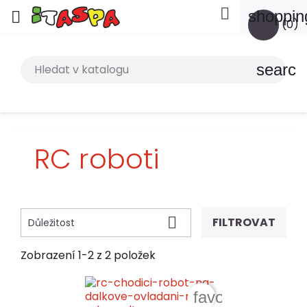

shoppin

(0)
search
RC roboti

FILTROVAT
Důležitost
Zobrazení 1-2 z 2 položek
favorite_border