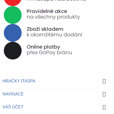
Pravidelné akce
na všechny produkty
Zboží skladem
k okamžitému dodání
Online platby
přes GoPay bránu

HRAČKY ITASPA

NAVIGACE

VÁŠ ÚČET