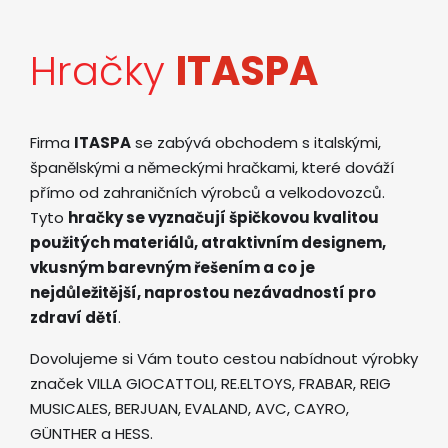
Hračky
ITASPA
Firma
ITASPA
se zabývá obchodem s italskými,
španělskými a německými hračkami, které dováží
přímo od zahraničních výrobců a velkodovozců.
Tyto
hračky se vyznačují špičkovou kvalitou
použitých materiálů, atraktivním designem,
vkusným barevným řešením a co je
nejdůležitější, naprostou nezávadností pro
zdraví dětí
.
Dovolujeme si Vám touto cestou nabídnout výrobky
značek VILLA GIOCATTOLI, RE.ELTOYS, FRABAR, REIG
MUSICALES, BERJUAN, EVALAND, AVC, CAYRO,
GÜNTHER a HESS.