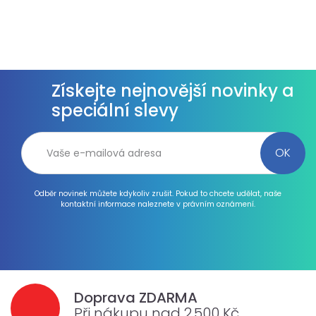
Získejte nejnovější novinky a
speciální slevy
Odběr novinek můžete kdykoliv zrušit. Pokud to chcete udělat, naše
kontaktní informace naleznete v právním oznámení.
Doprava ZDARMA
Při nákupu nad 2.500 Kč