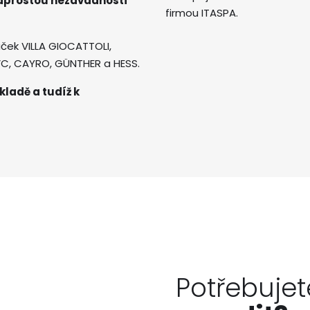
naprostou nezávadností
firmou ITASPA.
ček VILLA GIOCATTOLI,
AVC, CAYRO, GÜNTHER a HESS.
kladě a tudíž k
Potřebujet