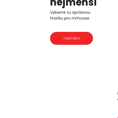
nejmenší
Vyberte tu správnou
hračku pro mrňouse.
nabídka