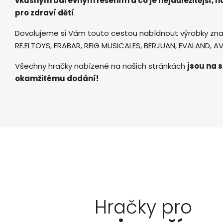
vkusným barevným řešením a co je nejdůležitější, 
pro zdraví dětí
.
Dovolujeme si Vám touto cestou nabídnout výrobky zna
RE.ELTOYS, FRABAR, REIG MUSICALES, BERJUAN, EVALAND, 
Všechny hračky nabízené na našich stránkách
jsou na s
okamžitému dodání!
Hračky pro