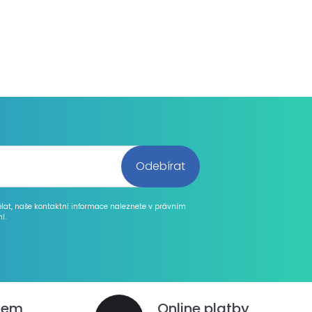
ělat, naše kontaktní informace naleznete v právním
í.
dem
Online platby