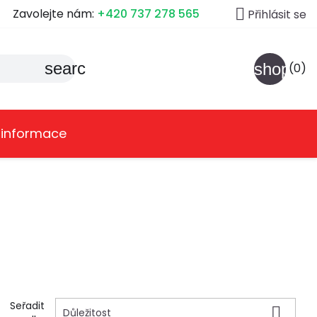

Zavolejte nám:
+420 737 278 565
Přihlásit se
search
shoppin
(0)
 informace
Seřadit

Důležitost