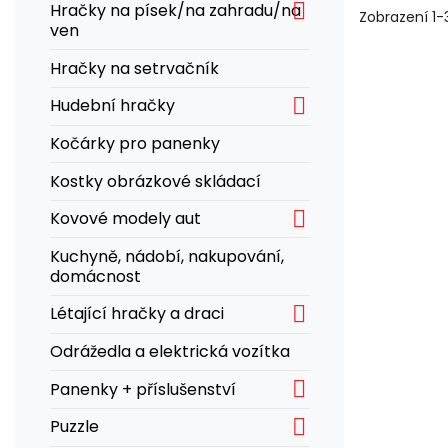

Hračky na písek/na zahradu/na
Zobrazení 1-3
ven
Hračky na setrvačník

Hudební hračky
Kočárky pro panenky
Kostky obrázkové skládací

Kovové modely aut
Kuchyně, nádobí, nakupování,
domácnost

Létající hračky a draci
Odrážedla a elektrická vozítka

Panenky + příslušenství

Puzzle