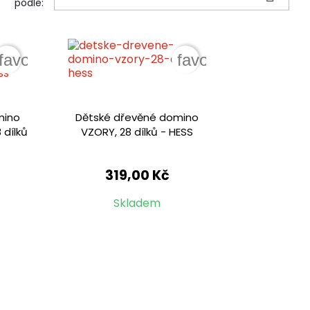
podle:
favorite_border
favorite_border
mino
Dětské dřevěné domino
dílků
VZORY, 28 dílků - HESS
319,00 Kč
Skladem