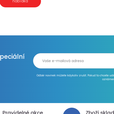
nabídka
speciální
Odběr novinek můžete kdykoliv zrušit. Pokud to chcete ud
oznámen
Pravidelné akce
Zboží skla