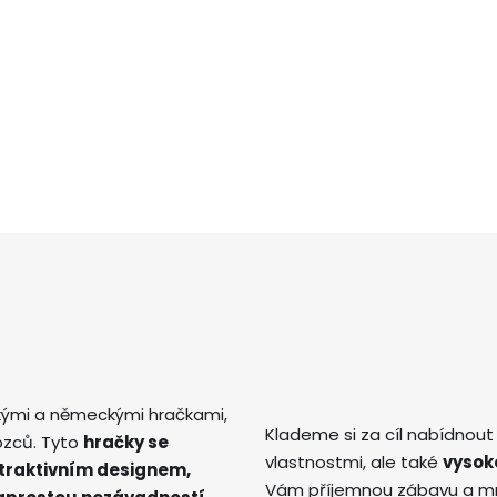
kými a německými hračkami,
Klademe si za cíl nabídnout
ozců. Tyto
hračky se
vlastnostmi, ale také
vysok
atraktivním designem,
Vám příjemnou zábavu a mno