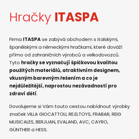
Hračky
ITASPA
Firma
ITASPA
se zabývá obchodem s italskými,
španělskými a německými hračkami, které dováží
přímo od zahraničních výrobců a velkodovozců.
Tyto
hračky se vyznačují špičkovou kvalitou
použitých materiálů, atraktivním designem,
vkusným barevným řešením a co je
nejdůležitější, naprostou nezávadností pro
zdraví dětí
.
Dovolujeme si Vám touto cestou nabídnout výrobky
značek VILLA GIOCATTOLI, RE.ELTOYS, FRABAR, REIG
MUSICALES, BERJUAN, EVALAND, AVC, CAYRO,
GÜNTHER a HESS.