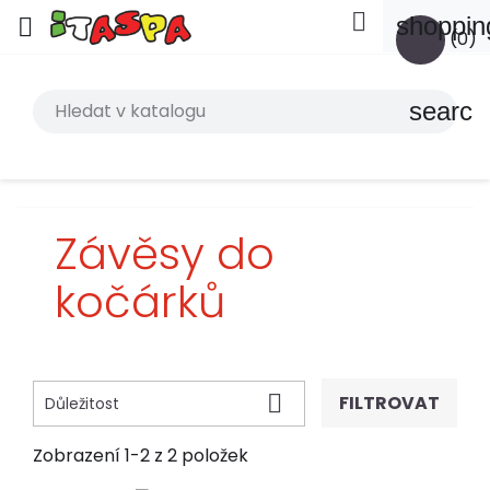

shoppin

(0)
search
Závěsy do
kočárků

FILTROVAT
Důležitost
Zobrazení 1-2 z 2 položek