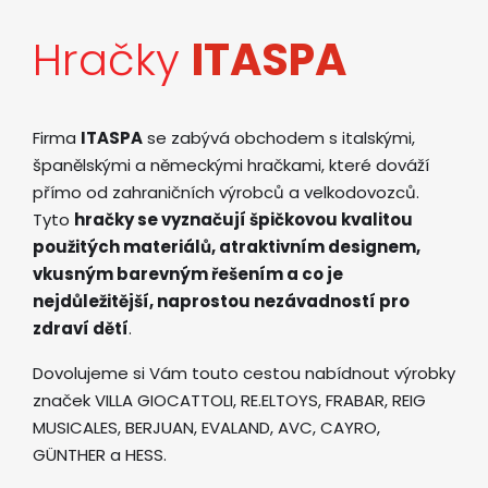
Hračky
ITASPA
Firma
ITASPA
se zabývá obchodem s italskými,
španělskými a německými hračkami, které dováží
přímo od zahraničních výrobců a velkodovozců.
Tyto
hračky se vyznačují špičkovou kvalitou
použitých materiálů, atraktivním designem,
vkusným barevným řešením a co je
nejdůležitější, naprostou nezávadností pro
zdraví dětí
.
Dovolujeme si Vám touto cestou nabídnout výrobky
značek VILLA GIOCATTOLI, RE.ELTOYS, FRABAR, REIG
MUSICALES, BERJUAN, EVALAND, AVC, CAYRO,
GÜNTHER a HESS.