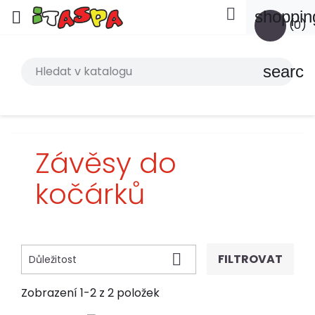

shoppin

(0)
search
Závěsy do
kočárků

FILTROVAT
Důležitost
Zobrazení 1-2 z 2 položek