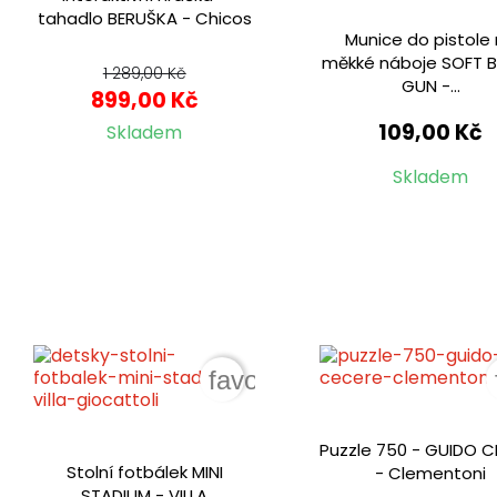
tahadlo BERUŠKA - Chicos
Munice do pistole
měkké náboje SOFT B
1 289,00 Kč
GUN -...
899,00 Kč
109,00 Kč
Skladem
Skladem
favorite_border
Puzzle 750 - GUIDO 
Stolní fotbálek MINI
- Clementoni
STADIUM - VILLA