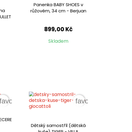
Panenka BABY SHOES v
 na
růžovém, 34 cm - Berjuan
ULLET
899,00 Kč
Skladem
favorite_border
favorite_border
CECERE
Dětský samostříl (dětská
kuše) TIGER - VILLA