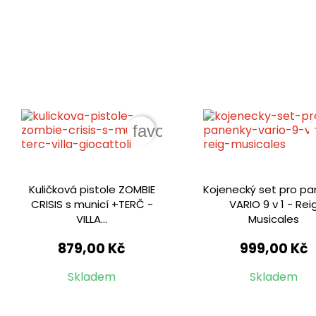
favorite_border
Kuličková pistole ZOMBIE
Kojenecký set pro p
CRISIS s municí +TERČ -
VARIO 9 v 1 - Rei
VILLA...
Musicales
879,00 Kč
999,00 Kč
Skladem
Skladem