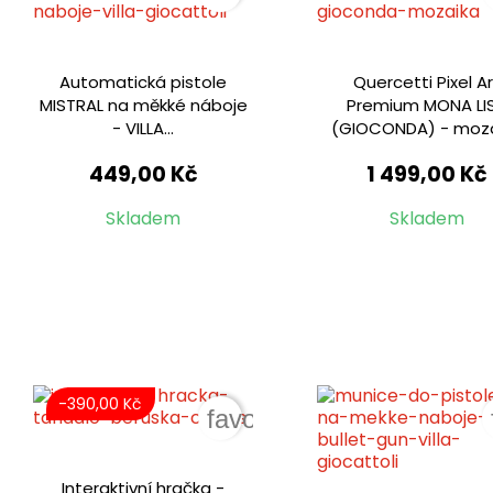
Automatická pistole
Quercetti Pixel A
MISTRAL na měkké náboje
Premium MONA LI
- VILLA...
(GIOCONDA) - moz
449,00 Kč
1 499,00 Kč
Skladem
Skladem
-390,00 Kč
favorite_border
Interaktivní hračka -