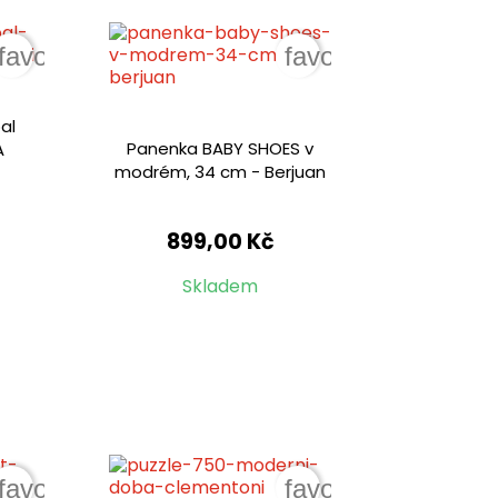
favorite_border
favorite_border
al
Panenka BABY SHOES v
A
modrém, 34 cm - Berjuan
899,00 Kč
Skladem
favorite_border
favorite_border