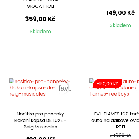
GIOCATTOLI
149,00 Kč
359,00 Kč
Skladem
Skladem
-150,00 Kč
favorite_border
Nosítko pro panenky
EVIL FLAMES 1:20 ter
klokaní kapsa DE LUXE -
auto na dálkové ovl
Reig Musicales
- RE.EL...
549,00 Kč