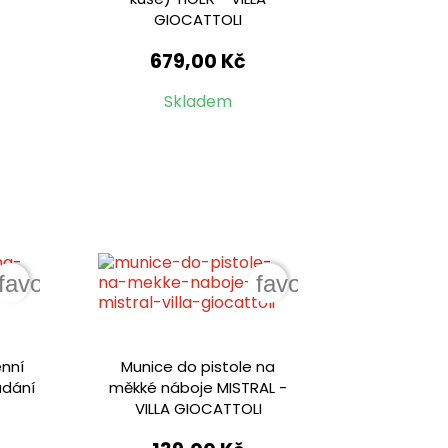
GIOCATTOLI
679,00 Kč
Skladem
favorite_border
favorite_border
énní
Munice do pistole na
ádání
měkké náboje MISTRAL -
VILLA GIOCATTOLI