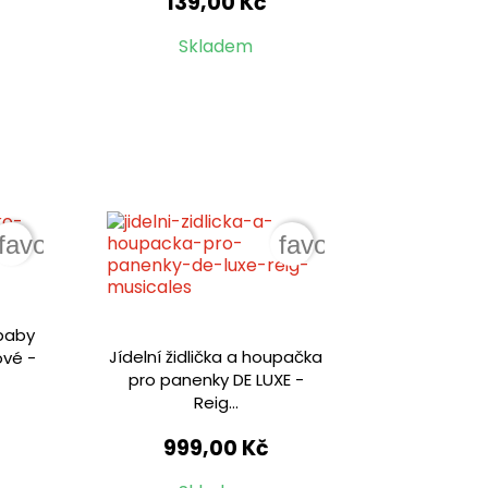
139,00 Kč
Skladem
favorite_border
favorite_border
 baby
Jídelní židlička a houpačka
ové -
pro panenky DE LUXE -
Reig...
999,00 Kč