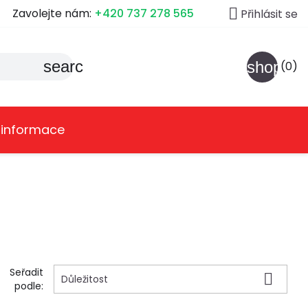

Zavolejte nám:
+420 737 278 565
Přihlásit se
search
shoppin
(0)
 informace
Seřadit

Důležitost
podle: