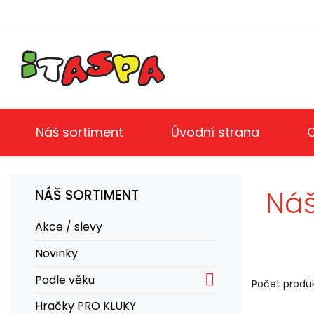
Náš sortiment
Úvodní strana
Náš
NÁŠ SORTIMENT
Akce / slevy
Novinky

Podle věku
Počet produk
Hračky PRO KLUKY