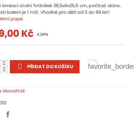
 brnkací stolní fotbálek 38,5x6x26,5 cm, počítač skóre,
tí balení je 1 míč. Vhodné pro děti od 3 do 99 let!
etní popis
9,00 Kč
S DPH
t

favorite_borde
PŘIDAT DO KOŠÍKU
1010