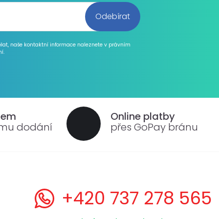
ělat, naše kontaktní informace naleznete v právním
í.
dem
Online platby
ému dodání
přes GoPay bránu
+420 737 278 565