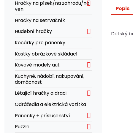

Hračky na písek/na zahradu/na
Popis
ven
Hračky na setrvačník

Hudební hračky
Dětský br
Kočárky pro panenky
Kostky obrázkové skládací

Kovové modely aut
Kuchyně, nádobí, nakupování,
domácnost

Létající hračky a draci
Odrážedla a elektrická vozítka

Panenky + příslušenství

Puzzle