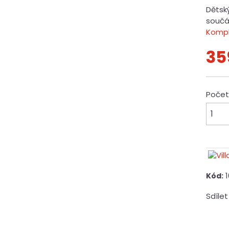
Dětský
součás
Kompl
35
Poče
Kód:
Sdílet