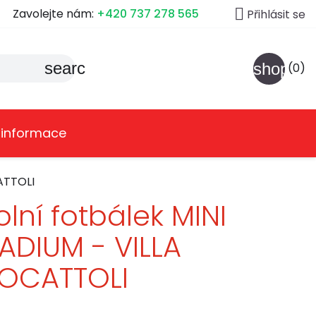

Zavolejte nám:
+420 737 278 565
Přihlásit se
search
shoppin
(0)
 informace
ATTOLI
olní fotbálek MINI
ADIUM - VILLA
IOCATTOLI