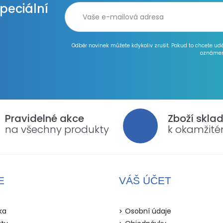
speciální
Odběr novinek můžete kdykoliv zrušit. Pokud to chcete ud
oznámen
Pravidelné akce
Zboží skla
na všechny produkty
k okamžit
E
VÁŠ ÚČET
ka
Osobní údaje