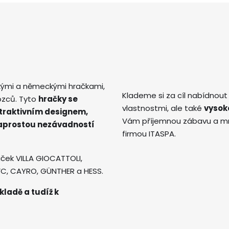
kými a německými hračkami,
Klademe si za cíl nabídnout
ozců. Tyto
hračky se
vlastnostmi, ale také
vysok
atraktivním designem,
Vám příjemnou zábavu a mno
naprostou nezávadností
firmou ITASPA.
ček VILLA GIOCATTOLI,
AVC, CAYRO, GÜNTHER a HESS.
kladě a tudíž k