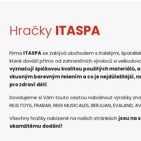
Hračky
ITASPA
Firma
ITASPA
se zabývá obchodem s italskými, španěls
které dováží přímo od zahraničních výrobců a velkodov
vyznačují špičkovou kvalitou použitých materiálů, 
vkusným barevným řešením a co je nejdůležitější, 
pro zdraví dětí
.
Dovolujeme si Vám touto cestou nabídnout výrobky zna
RE.ELTOYS, FRABAR, REIG MUSICALES, BERJUAN, EVALAND, 
Všechny hračky nabízené na našich stránkách
jsou na s
okamžitému dodání!